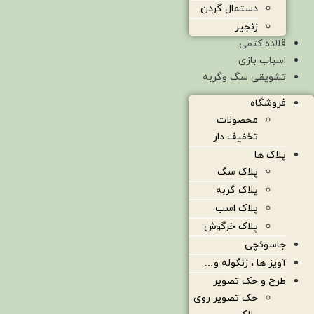
دستمال گردن
زنجیر
قلاده کتفی
اسباب بازی
تشویقی سگ وگربه
فروشگاه
محصولات
تخفیف دار
پلاک ها
پلاک سگ
پلاک گربه
پلاک اسب
پلاک خرگوش
جاسوئچی
آویز ها ، زنگوله و…
طرح و حک تصویر
حک تصویر روی