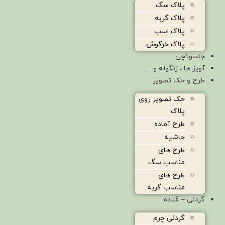
پلاک سگ
پلاک گربه
پلاک اسب
پلاک خرگوش
جاسوئچی
آویز ها ، زنگوله و…
طرح و حک تصویر
حک تصویر روی
پلاک
طرح آماده
حاشیه
طرح های
مناسب سگ
طرح های
مناسب گربه
گردنی – قلاده
گردنی چرم