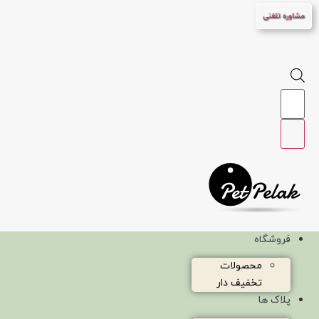
پرش
مشاوره تلفنی
به
محتوا
Products
search
فروشگاه
محصولات
تخفیف دار
پلاک ها