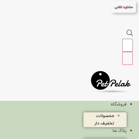
پرش
مشاوره تلفنی
به
محتوا
Products
search
فروشگاه
محصولات
تخفیف دار
پلاک ها