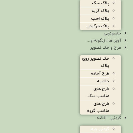
پلاک سگ
پلاک گربه
پلاک اسب
پلاک خرگوش
جاسوئچی
آویز ها ، زنگوله و…
طرح و حک تصویر
حک تصویر روی
پلاک
طرح آماده
حاشیه
طرح های
مناسب سگ
طرح های
مناسب گربه
گردنی – قلاده
گردنی چرم