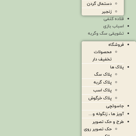
دستمال گردن
زنجیر
قلاده کتفی
اسباب بازی
تشویقی سگ وگربه
فروشگاه
محصولات
تخفیف دار
پلاک ها
پلاک سگ
پلاک گربه
پلاک اسب
پلاک خرگوش
جاسوئچی
آویز ها ، زنگوله و…
طرح و حک تصویر
حک تصویر روی