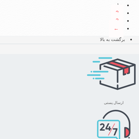
محصول
تومان ۲,۷۷۸,۰۰۰
1
دارای
2
انواع
3
مختلفی
←
می
باشد.
برگشت به بالا
گزینه
ها
ممکن
است
در
صفحه
محصول
انتخاب
ارسال پستی
شوند