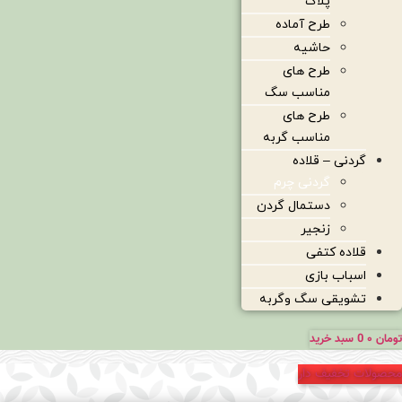
پلاک
طرح آماده
حاشیه
طرح های
مناسب سگ
طرح های
مناسب گربه
گردنی – قلاده
گردنی چرم
دستمال گردن
زنجیر
قلاده کتفی
اسباب بازی
تشویقی سگ وگربه
تومان
۰
0
سبد خرید
محصولات تخفیف دار