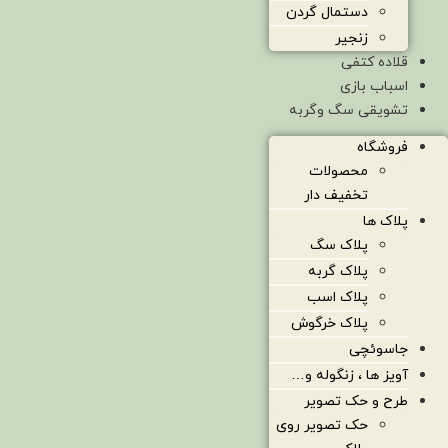
دستمال گردن
زنجیر
قلاده کتفی
اسباب بازی
تشویقی سگ وگربه
فروشگاه
محصولات
تخفیف دار
پلاک ها
پلاک سگ
پلاک گربه
پلاک اسب
پلاک خرگوش
جاسوئچی
آویز ها ، زنگوله و…
طرح و حک تصویر
حک تصویر روی