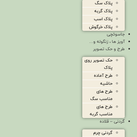
پلاک سگ
پلاک گربه
پلاک اسب
پلاک خرگوش
جاسوئچی
آویز ها ، زنگوله و…
طرح و حک تصویر
حک تصویر روی
پلاک
طرح آماده
حاشیه
طرح های
مناسب سگ
طرح های
مناسب گربه
گردنی – قلاده
گردنی چرم