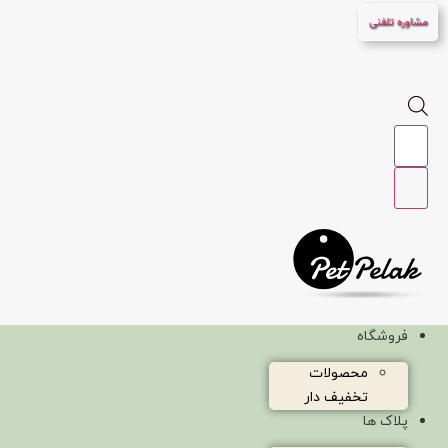
پرش
مشاوره تلفنی
به
محتوا
Products
search
فروشگاه
محصولات
تخفیف دار
پلاک ها