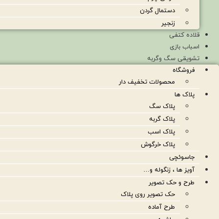
دستمال گردن
زنجیر
قلاده کتفی
اسباب بازی
تشویقی سگ وگربه
فروشگاه
محصولات تخفیف دار
پلاک ها
پلاک سگ
پلاک گربه
پلاک اسب
پلاک خرگوش
جاسوئچی
آویز ها ، زنگوله و…
طرح و حک تصویر
حک تصویر روی پلاک
طرح آماده