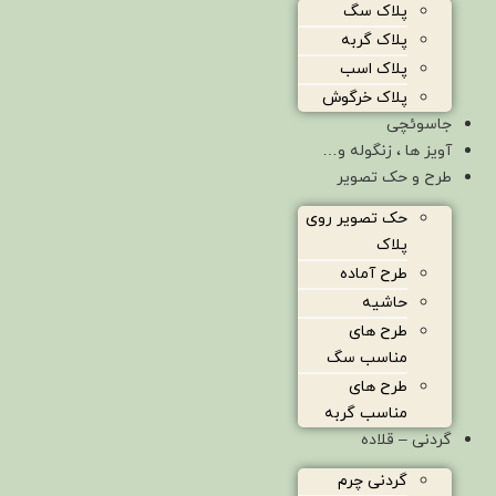
پلاک سگ
پلاک گربه
پلاک اسب
پلاک خرگوش
جاسوئچی
آویز ها ، زنگوله و…
طرح و حک تصویر
حک تصویر روی
پلاک
طرح آماده
حاشیه
طرح های
مناسب سگ
طرح های
مناسب گربه
گردنی – قلاده
گردنی چرم