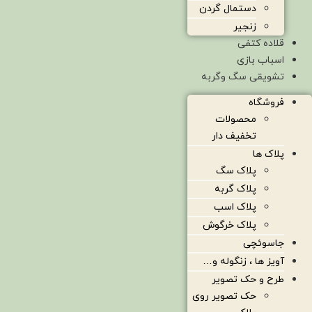
دستمال گردن
زنجیر
قلاده کتفی
اسباب بازی
تشویقی سگ وگربه
فروشگاه
محصولات
تخفیف دار
پلاک ها
پلاک سگ
پلاک گربه
پلاک اسب
پلاک خرگوش
جاسوئچی
آویز ها ، زنگوله و…
طرح و حک تصویر
حک تصویر روی