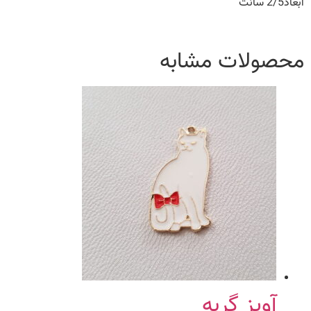
ابعاد2/5 سانت
محصولات مشابه
آویز گربه