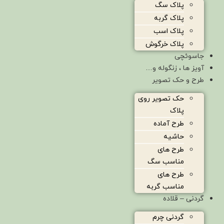
پلاک سگ
پلاک گربه
پلاک اسب
پلاک خرگوش
جاسوئچی
آویز ها ، زنگوله و…
طرح و حک تصویر
حک تصویر روی
پلاک
طرح آماده
حاشیه
طرح های
مناسب سگ
طرح های
مناسب گربه
گردنی – قلاده
گردنی چرم