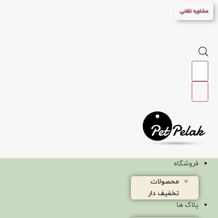
پرش
مشاوره تلفنی
به
محتوا
Products
search
فروشگاه
محصولات
تخفیف دار
پلاک ها