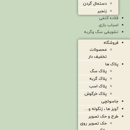
دستمال گردن
زنجیر
قلاده کتفی
اسباب بازی
تشویقی سگ وگربه
فروشگاه
محصولات
تخفیف دار
پلاک ها
پلاک سگ
پلاک گربه
پلاک اسب
پلاک خرگوش
جاسوئچی
آویز ها ، زنگوله و…
طرح و حک تصویر
حک تصویر روی