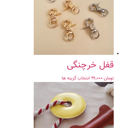
می
باشد.
گزینه
ها
ممکن
است
در
صفحه
محصول
قفل خرچنگی
انتخاب
شوند
تومان
۹۹,۰۰۰
انتخاب گزینه ها
این
محصول
دارای
انواع
مختلفی
می
باشد.
گزینه