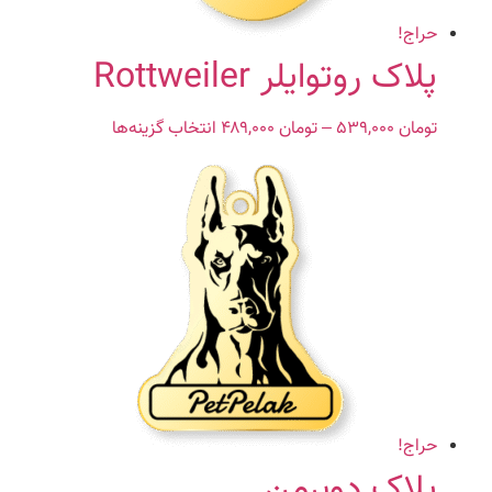
در
صفحه
حراج!
محصول
پلاک روتوایلر Rottweiler
انتخاب
شوند
تومان
۵۳۹,۰۰۰
–
تومان
۴۸۹,۰۰۰
Price
انتخاب گزینه‌ها
این
range:
محصول
تومان ۴۸۹,۰۰۰
دارای
through
انواع
تومان ۵۳۹,۰۰۰
مختلفی
می
باشد.
گزینه
ها
ممکن
است
در
صفحه
حراج!
محصول
پلاک دوبرمن