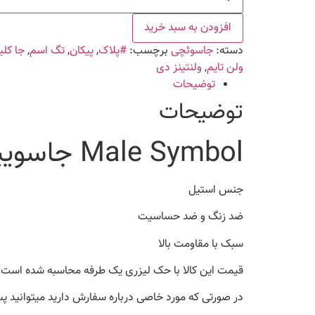
Symbol
جاسوییچی
عدد
افزودن به سبد خرید
دسته:
جاسوئچی
برچسب:
#پلاک
,
پیکان
,
تگ اسم
,
جا کل
ولن تایم
,
ولنتینز دی
توضیحات
توضیحات
Male Symbol جاسوییچی
جنس استیل
ضد زنگ و ضد حساسیت
سبک با مقاومت بالا
قیمت این کالا با حک لیزری یک طرفه محاسبه شده است.
در صورتی که مورد خاصی درباره سفارش دارید میتوانید پس