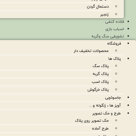
دستمال گردن
زنجیر
قلاده کتفی
اسباب بازی
تشویقی سگ وگربه
فروشگاه
محصولات تخفیف دار
پلاک ها
پلاک سگ
پلاک گربه
پلاک اسب
پلاک خرگوش
جاسوئچی
آویز ها ، زنگوله و…
طرح و حک تصویر
حک تصویر روی پلاک
طرح آماده