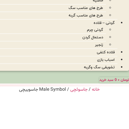
حاشیه
طرح های مناسب سگ
طرح های مناسب گربه
گردنی – قلاده
گردنی چرم
دستمال گردن
زنجیر
قلاده کتفی
اسباب بازی
تشویقی سگ وگربه
تومان
۰
0
سبد خرید
خانه
/
جاسوئچی
/ Male Symbol جاسوییچی