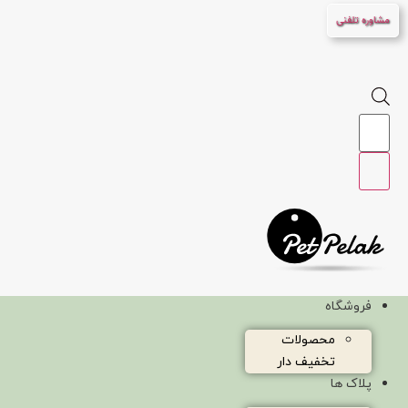
پرش
مشاوره تلفنی
به
محتوا
Products
search
فروشگاه
محصولات
تخفیف دار
پلاک ها