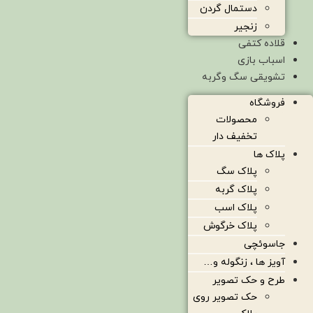
دستمال گردن
زنجیر
قلاده کتفی
اسباب بازی
تشویقی سگ وگربه
فروشگاه
محصولات
تخفیف دار
پلاک ها
پلاک سگ
پلاک گربه
پلاک اسب
پلاک خرگوش
جاسوئچی
آویز ها ، زنگوله و…
طرح و حک تصویر
حک تصویر روی