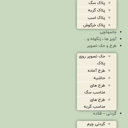
پلاک سگ
پلاک گربه
پلاک اسب
پلاک خرگوش
جاسوئچی
آویز ها ، زنگوله و…
طرح و حک تصویر
حک تصویر روی
پلاک
طرح آماده
حاشیه
طرح های
مناسب سگ
طرح های
مناسب گربه
گردنی – قلاده
گردنی چرم