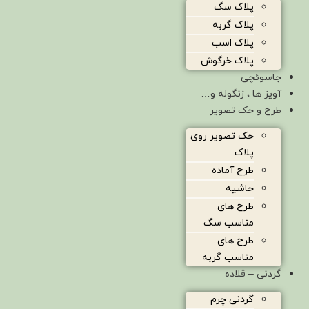
پلاک سگ
پلاک گربه
پلاک اسب
پلاک خرگوش
جاسوئچی
آویز ها ، زنگوله و…
طرح و حک تصویر
حک تصویر روی
پلاک
طرح آماده
حاشیه
طرح های
مناسب سگ
طرح های
مناسب گربه
گردنی – قلاده
گردنی چرم