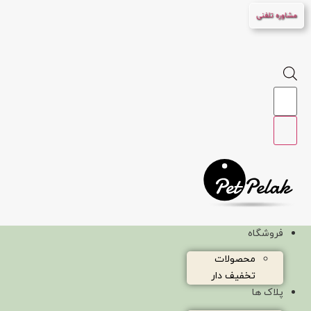
پرش
مشاوره تلفنی
به
محتوا
Products
search
فروشگاه
محصولات
تخفیف دار
پلاک ها