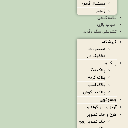
دستمال گردن
زنجیر
قلاده کتفی
اسباب بازی
تشویقی سگ وگربه
فروشگاه
محصولات
تخفیف دار
پلاک ها
پلاک سگ
پلاک گربه
پلاک اسب
پلاک خرگوش
جاسوئچی
آویز ها ، زنگوله و…
طرح و حک تصویر
حک تصویر روی