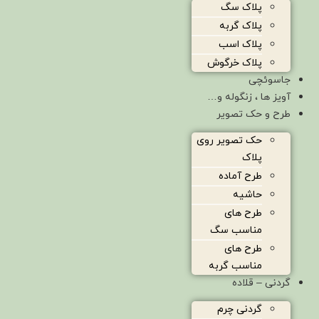
پلاک سگ
پلاک گربه
پلاک اسب
پلاک خرگوش
جاسوئچی
آویز ها ، زنگوله و…
طرح و حک تصویر
حک تصویر روی
پلاک
طرح آماده
حاشیه
طرح های
مناسب سگ
طرح های
مناسب گربه
گردنی – قلاده
گردنی چرم