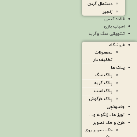
دستمال گردن
زنجیر
قلاده کتفی
اسباب بازی
تشویقی سگ وگربه
فروشگاه
محصولات
تخفیف دار
پلاک ها
پلاک سگ
پلاک گربه
پلاک اسب
پلاک خرگوش
جاسوئچی
آویز ها ، زنگوله و…
طرح و حک تصویر
حک تصویر روی