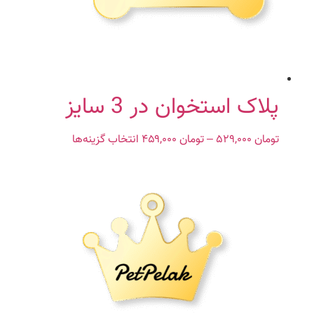
ها
ممکن
است
در
صفحه
محصول
پلاک استخوان در 3 سایز
انتخاب
شوند
تومان
۵۲۹,۰۰۰
–
تومان
۴۵۹,۰۰۰
Price
انتخاب گزینه‌ها
این
range:
محصول
تومان ۴۵۹,۰۰۰
دارای
through
انواع
تومان ۵۲۹,۰۰۰
مختلفی
می
باشد.
گزینه
ها
ممکن
است