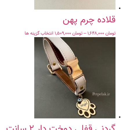
انتخاب
شوند
قلاده چرم پهن
تومان
۱,۶۴۸,۰۰۰
–
تومان
۱,۵۰۹,۰۰۰
Price
انتخاب گزینه ها
این
range:
محصول
تومان ۱,۵۰۹,۰۰۰
دارای
through
انواع
تومان ۱,۶۴۸,۰۰۰
مختلفی
می
باشد.
گزینه
ها
ممکن
است
در
صفحه
محصول
گردنی قفلی دوخت دار ۲ سانت