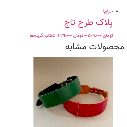
در
صفحه
حراج!
محصول
پلاک طرح تاج
انتخاب
شوند
تومان
۵۰۹,۰۰۰
–
تومان
۴۲۹,۰۰۰
Price
انتخاب گزینه‌ها
این
range:
محصول
محصولات مشابه
تومان ۴۲۹,۰۰۰
دارای
through
انواع
تومان ۵۰۹,۰۰۰
مختلفی
می
باشد.
گزینه
ها
ممکن
است
در
صفحه
محصول