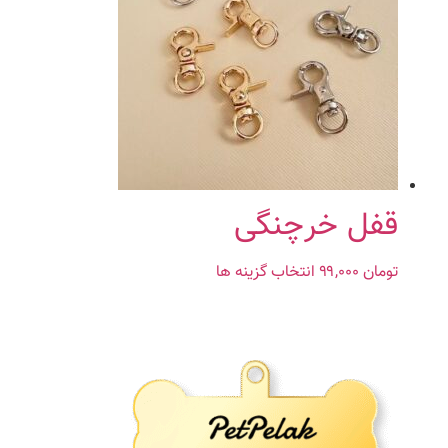
می
باشد.
گزینه
ها
ممکن
است
در
صفحه
محصول
قفل خرچنگی
انتخاب
شوند
تومان
۹۹,۰۰۰
انتخاب گزینه ها
این
محصول
دارای
انواع
مختلفی
می
باشد.
گزینه