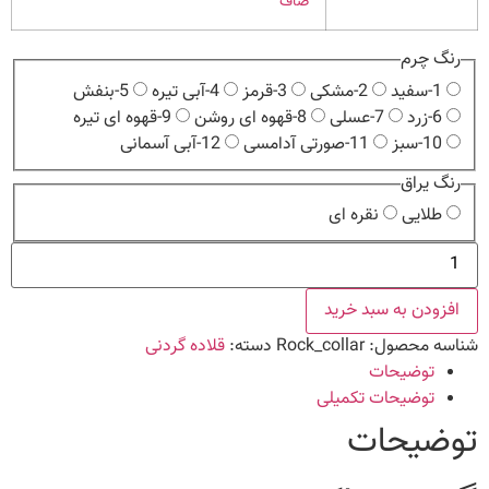
صاف
رنگ چرم
1-سفید
2-مشکی
3-قرمز
4-آبی تیره
5-بنفش
6-زرد
7-عسلی
8-قهوه ای روشن
9-قهوه ای تیره
10-سبز
11-صورتی آدامسی
12-آبی آسمانی
رنگ یراق
طلایی
نقره ای
قلاده
چرم
راک
عدد
افزودن به سبد خرید
شناسه محصول:
Rock_collar
دسته:
قلاده گردنی
توضیحات
توضیحات تکمیلی
توضیحات