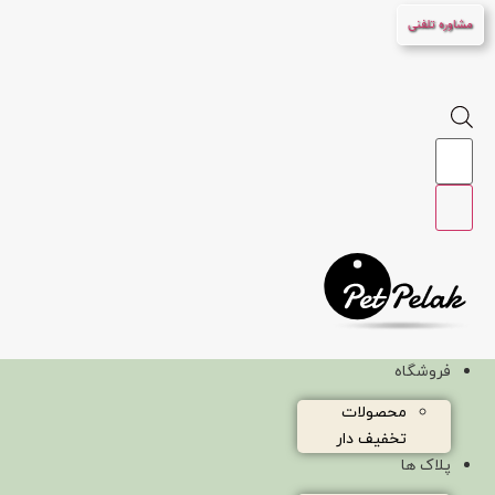
پرش
مشاوره تلفنی
به
محتوا
Products
search
فروشگاه
محصولات
تخفیف دار
پلاک ها