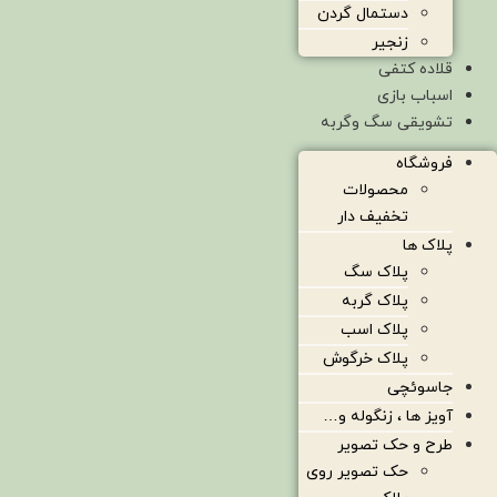
دستمال گردن
زنجیر
قلاده کتفی
اسباب بازی
تشویقی سگ وگربه
فروشگاه
محصولات
تخفیف دار
پلاک ها
پلاک سگ
پلاک گربه
پلاک اسب
پلاک خرگوش
جاسوئچی
آویز ها ، زنگوله و…
طرح و حک تصویر
حک تصویر روی