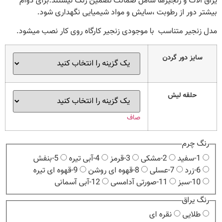
یراق الات و زنجیرها شامل ضمانت تضمین رنگ نیستند.برای دوام
بیشتر دور از رطوبت ،سایش و مواد شیمیایی نگهداری شود.
مدل زنجیر متناسب با موجودی زنجیر کارگاه روی کار نصب میشود.
سایز دور گردن
حلقه لیش
صاف
رنگ چرم
1-سفید
2-مشکی
3-قرمز
4-آبی تیره
5-بنفش
6-زرد
7-عسلی
8-قهوه ای روشن
9-قهوه ای تیره
10-سبز
11-صورتی آدامسی
12-آبی آسمانی
رنگ یراق
طلایی
نقره ای