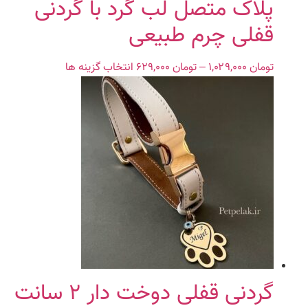
پلاک متصل لب گرد با گردنی
قفلی چرم طبیعی
تومان
۱,۰۲۹,۰۰۰
–
تومان
۶۲۹,۰۰۰
Price
انتخاب گزینه ها
این
range:
محصول
تومان ۶۲۹,۰۰۰
دارای
through
انواع
تومان ۱,۰۲۹,۰۰۰
مختلفی
می
باشد.
گزینه
ها
ممکن
است
در
صفحه
محصول
گردنی قفلی دوخت دار ۲ سانت
انتخاب