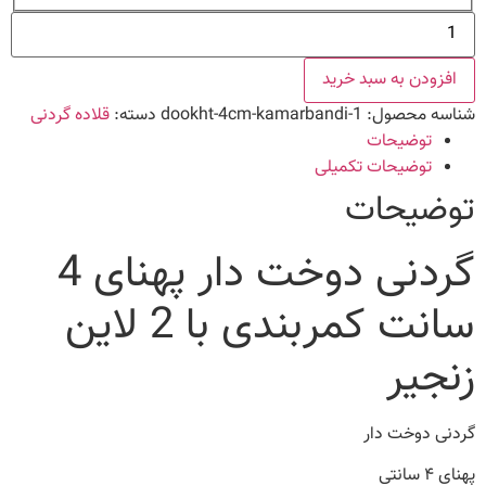
قلاده
چرم
2
لاین
افزودن به سبد خرید
زنجیر
عدد
شناسه محصول:
dookht-4cm-kamarbandi-1
دسته:
قلاده گردنی
توضیحات
توضیحات تکمیلی
توضیحات
گردنی دوخت دار پهنای 4
سانت کمربندی با 2 لاین
زنجیر
گردنی دوخت دار
پهنای ۴ سانتی