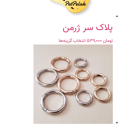
است
در
صفحه
محصول
پلاک سر ژرمن
انتخاب
شوند
تومان
۵۳۹,۰۰۰
انتخاب گزینه‌ها
این
محصول
دارای
انواع
مختلفی
می
باشد.
گزینه
ها
ممکن
است
در
صفحه