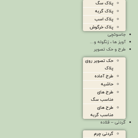
پلاک سگ
پلاک گربه
پلاک اسب
پلاک خرگوش
جاسوئچی
آویز ها ، زنگوله و…
طرح و حک تصویر
حک تصویر روی
پلاک
طرح آماده
حاشیه
طرح های
مناسب سگ
طرح های
مناسب گربه
گردنی – قلاده
گردنی چرم