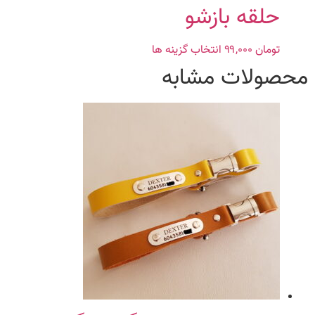
محصول
حلقه بازشو
انتخاب
شوند
تومان
۹۹,۰۰۰
انتخاب گزینه ها
این
محصول
محصولات مشابه
دارای
انواع
مختلفی
می
باشد.
گزینه
ها
ممکن
است
در
صفحه
محصول
انتخاب
شوند