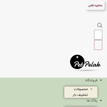
پرش
مشاوره تلفنی
به
محتوا
Products
search
فروشگاه
محصولات
تخفیف دار
پلاک ها