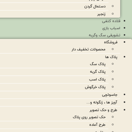
دستمال گردن
زنجیر
قلاده کتفی
اسباب بازی
تشویقی سگ وگربه
فروشگاه
محصولات تخفیف دار
پلاک ها
پلاک سگ
پلاک گربه
پلاک اسب
پلاک خرگوش
جاسوئچی
آویز ها ، زنگوله و…
طرح و حک تصویر
حک تصویر روی پلاک
طرح آماده