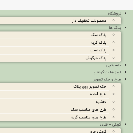
فروشگاه
محصولات تخفیف دار
پلاک ها
پلاک سگ
پلاک گربه
پلاک اسب
پلاک خرگوش
جاسوئچی
آویز ها ، زنگوله و…
طرح و حک تصویر
حک تصویر روی پلاک
طرح آماده
حاشیه
طرح های مناسب سگ
طرح های مناسب گربه
گردنی – قلاده
گردنی چرم