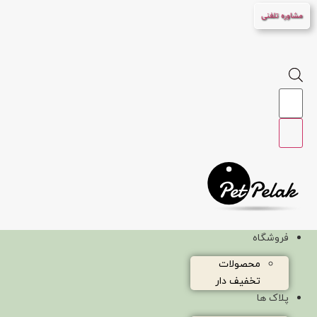
پرش
مشاوره تلفنی
به
محتوا
Products
search
فروشگاه
محصولات
تخفیف دار
پلاک ها