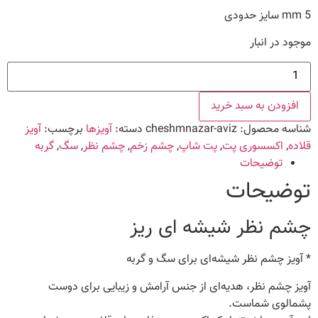
5 mm سایز حدودی
موجود در انبار
چشم
نظر
شیشه
ای
افزودن به سبد خرید
ریز
عدد
شناسه محصول:
cheshmnazar-aviz
دسته:
آویزها
برچسب:
آویز
قلاده
,
اکسسوری پت
,
پت شاپ
,
چشم زخم
,
چشم نظر
,
سگ
,
گربه
توضیحات
توضیحات
چشم نظر شیشه ای ریز
* آویز چشم نظر شیشه‌ای برای سگ و گربه
آویز چشم نظر، هدیه‌ای از جنس آرامش و زیبایی برای دوست
پشمالوی شماست.