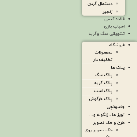
دستمال گردن
زنجیر
قلاده کتفی
اسباب بازی
تشویقی سگ وگربه
فروشگاه
محصولات
تخفیف دار
پلاک ها
پلاک سگ
پلاک گربه
پلاک اسب
پلاک خرگوش
جاسوئچی
آویز ها ، زنگوله و…
طرح و حک تصویر
حک تصویر روی