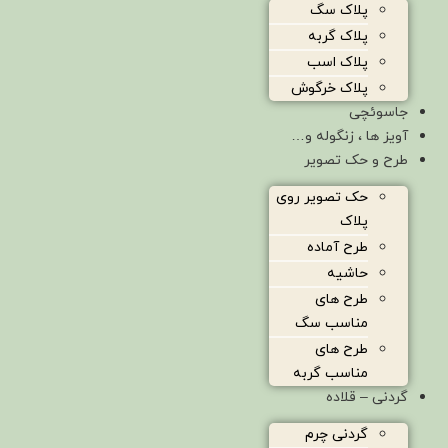
پلاک سگ
پلاک گربه
پلاک اسب
پلاک خرگوش
جاسوئچی
آویز ها ، زنگوله و…
طرح و حک تصویر
حک تصویر روی
پلاک
طرح آماده
حاشیه
طرح های
مناسب سگ
طرح های
مناسب گربه
گردنی – قلاده
گردنی چرم