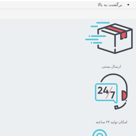
range:
محصول
برگشت به بالا
تومان ۱,۵۰۹,۰۰۰
دارای
through
انواع
تومان ۱,۶۴۸,۰۰۰
مختلفی
می
باشد.
گزینه
ها
ممکن
ارسال پستی
است
در
صفحه
محصول
انتخاب
شوند
امکان تولید ۲۴ ساعته