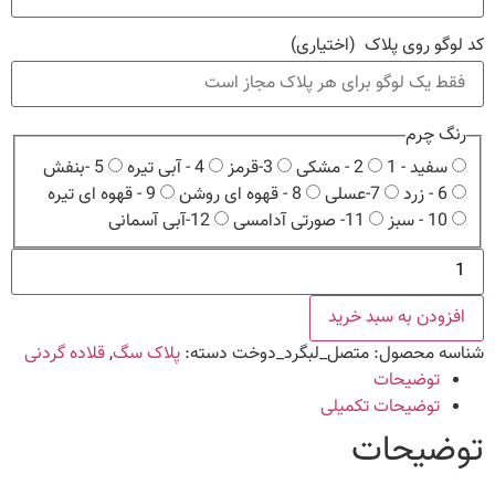
کد لوگو روی پلاک
(اختیاری)
رنگ چرم
سفید - 1
2 - مشکی
3-قرمز
4 - آبی تیره
5 -بنفش
6 - زرد
7-عسلی
8 - قهوه ای روشن
9 - قهوه ای تیره
10 - سبز
11- صورتی آدامسی
12-آبی آسمانی
پلاک
متصل
لب
گرد
افزودن به سبد خرید
با
گردنی
شناسه محصول:
متصل_لبگرد_دوخت
دسته:
پلاک سگ
,
قلاده گردنی
چرم
طبیعی
توضیحات
دوخت
توضیحات تکمیلی
دار
(1.5cm)
توضیحات
عدد