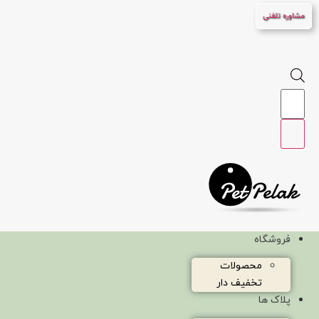
پرش
مشاوره تلفنی
به
محتوا
Products
search
فروشگاه
محصولات
تخفیف دار
پلاک ها