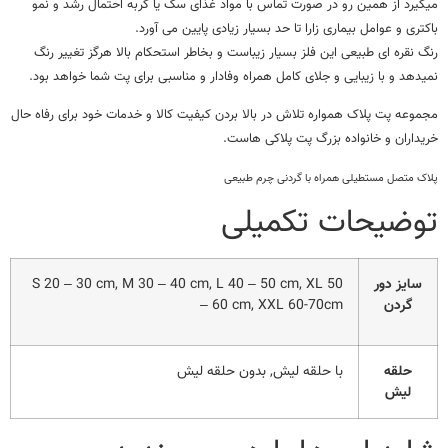
میگیرد از همین رو در صورت تماس با مواد غذای سگ یا گربه احتمال رشد و نمو
باکتری و عوامل بیماری زارا تا حد بسیار زیادی پایین می آورد.
رنگ نقره ای طبیعی این فلز بسیار زیباست و بخاطر استحکام بالا هرگز تغییر رنگ
نمیدهد و با زیبایی و جلای کامل همراه وفادار و مناسبی برای پت شما خواهد بود.
مجموعه پت پلاک همواره تلاش در بالا بردن کیفیت کالا و خدمات خود برای رفاه حال
خریداران و خانواده بزرگ پت پلاکی هاست.
پلاک متصل مستطیلی همراه با گردنی چرم طبیعی
توضیحات تکمیلی
سایز دور
S 20 – 30 cm, M 30 – 40 cm, L 40 – 50 cm, XL 50
گردن
– 60 cm, XXL 60-70cm
حلقه
با حلقه لیش, بدون حلقه لیش
لیش