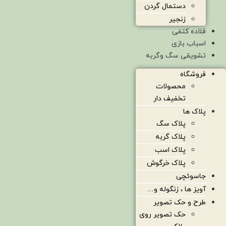
دستمال گردن
زنجیر
قلاده کتفی
اسباب بازی
تشویقی سگ وگربه
فروشگاه
محصولات
تخفیف دار
پلاک ها
پلاک سگ
پلاک گربه
پلاک اسب
پلاک خرگوش
جاسوئچی
آویز ها ، زنگوله و…
طرح و حک تصویر
حک تصویر روی