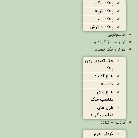
پلاک سگ
پلاک گربه
پلاک اسب
پلاک خرگوش
جاسوئچی
آویز ها ، زنگوله و…
طرح و حک تصویر
حک تصویر روی
پلاک
طرح آماده
حاشیه
طرح های
مناسب سگ
طرح های
مناسب گربه
گردنی – قلاده
گردنی چرم