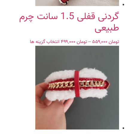
گردنی قفلی 1.5 سانت چرم
طبیعی
تومان
۵۵۹,۰۰۰
–
تومان
۴۹۹,۰۰۰
Price
انتخاب گزینه ها
این
range:
محصول
تومان ۴۹۹,۰۰۰
دارای
through
انواع
تومان ۵۵۹,۰۰۰
مختلفی
می
باشد.
گزینه
ها
ممکن
است
در
صفحه