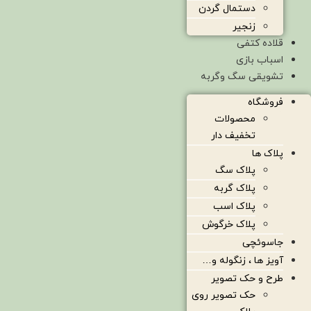
دستمال گردن
زنجیر
قلاده کتفی
اسباب بازی
تشویقی سگ وگربه
فروشگاه
محصولات
تخفیف دار
پلاک ها
پلاک سگ
پلاک گربه
پلاک اسب
پلاک خرگوش
جاسوئچی
آویز ها ، زنگوله و…
طرح و حک تصویر
حک تصویر روی