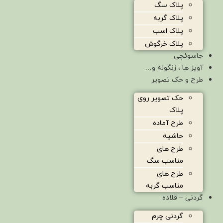
پلاک سگ
پلاک گربه
پلاک اسب
پلاک خرگوش
جاسوئچی
آویز ها ، زنگوله و…
طرح و حک تصویر
حک تصویر روی
پلاک
طرح آماده
حاشیه
طرح های
مناسب سگ
طرح های
مناسب گربه
گردنی – قلاده
گردنی چرم