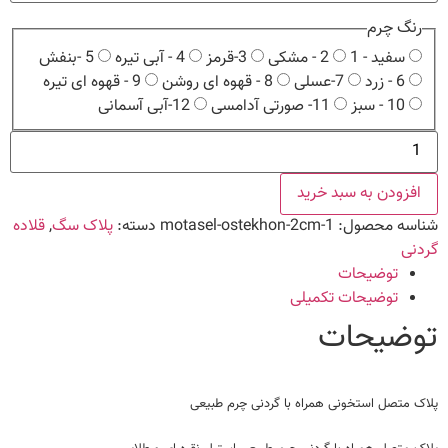
رنگ چرم
سفید - 1
2 - مشکی
3-قرمز
4 - آبی تیره
5 -بنفش
6 - زرد
7-عسلی
8 - قهوه ای روشن
9 - قهوه ای تیره
10 - سبز
11- صورتی آدامسی
12-آبی آسمانی
پلاک
متصل
استخون
با
افزودن به سبد خرید
گردنی
چرم
شناسه محصول:
motasel-ostekhon-2cm-1
دسته:
پلاک سگ
,
قلاده
طبیعی
گردنی
دوخت
دار
توضیحات
(2cm)
عدد
توضیحات تکمیلی
توضیحات
پلاک متصل استخونی همراه با گردنی چرم طبیعی