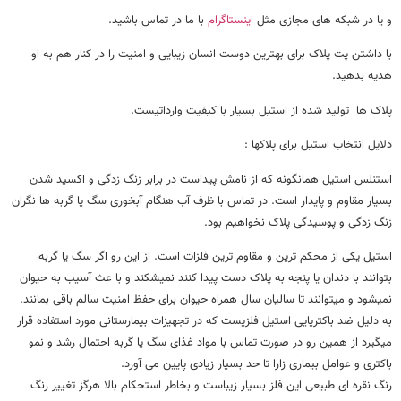
و یا در شبکه های مجازی مثل
اینستاگرام
با ما در تماس باشید.
با داشتن پت پلاک برای بهترین دوست انسان زیبایی و امنیت را در کنار هم به او
هدیه بدهید.
پلاک ها تولید شده از استیل بسیار با کیفیت وارداتیست.
دلایل انتخاب استیل برای پلاکها :
استنلس استیل همانگونه که از نامش پیداست در برابر زنگ زدگی و اکسید شدن
بسیار مقاوم و پایدار است. در تماس با ظرف آب هنگام آبخوری سگ یا گربه ها نگران
زنگ زدگی و پوسیدگی پلاک نخواهیم بود.
استیل یکی از محکم ترین و مقاوم ترین فلزات است. از این رو اگر سگ یا گربه
بتوانند با دندان یا پنجه به پلاک دست پیدا کنند نمیشکند و با عث آسیب به حیوان
نمیشود و میتوانند تا سالیان سال همراه حیوان برای حفظ امنیت سالم باقی بمانند.
به دلیل ضد باکتریایی استیل فلزیست که در تجهیزات بیمارستانی مورد استفاده قرار
میگیرد از همین رو در صورت تماس با مواد غذای سگ یا گربه احتمال رشد و نمو
باکتری و عوامل بیماری زارا تا حد بسیار زیادی پایین می آورد.
رنگ نقره ای طبیعی این فلز بسیار زیباست و بخاطر استحکام بالا هرگز تغییر رنگ