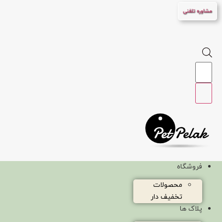
پرش
مشاوره تلفنی
به
محتوا
Products
search
فروشگاه
محصولات
تخفیف دار
پلاک ها