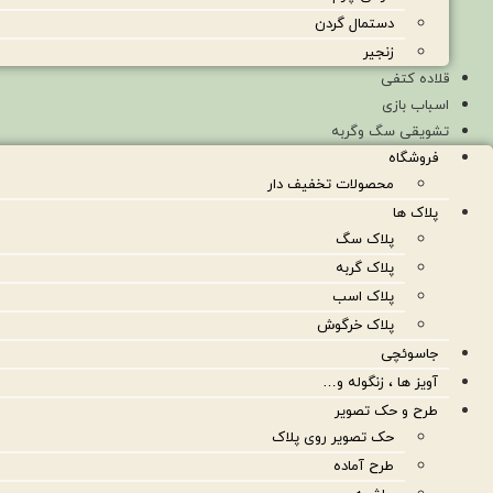
دستمال گردن
زنجیر
قلاده کتفی
اسباب بازی
تشویقی سگ وگربه
فروشگاه
محصولات تخفیف دار
پلاک ها
پلاک سگ
پلاک گربه
پلاک اسب
پلاک خرگوش
جاسوئچی
آویز ها ، زنگوله و…
طرح و حک تصویر
حک تصویر روی پلاک
طرح آماده