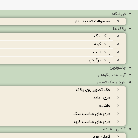
فروشگاه
محصولات تخفیف دار
پلاک ها
پلاک سگ
پلاک گربه
پلاک اسب
پلاک خرگوش
جاسوئچی
آویز ها ، زنگوله و…
طرح و حک تصویر
حک تصویر روی پلاک
طرح آماده
حاشیه
طرح های مناسب سگ
طرح های مناسب گربه
گردنی – قلاده
گردنی چرم