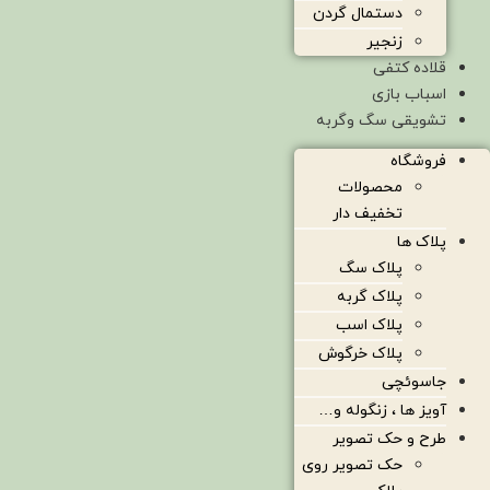
دستمال گردن
زنجیر
قلاده کتفی
اسباب بازی
تشویقی سگ وگربه
فروشگاه
محصولات
تخفیف دار
پلاک ها
پلاک سگ
پلاک گربه
پلاک اسب
پلاک خرگوش
جاسوئچی
آویز ها ، زنگوله و…
طرح و حک تصویر
حک تصویر روی