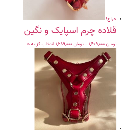
است
در
صفحه
حراج!
محصول
قلاده چرم اسپایک و نگین
انتخاب
شوند
تومان
۱,۴۰۹,۰۰۰
–
تومان
۱,۲۸۹,۰۰۰
Price
انتخاب گزینه ها
این
range:
محصول
تومان ۱,۲۸۹,۰۰۰
دارای
through
انواع
تومان ۱,۴۰۹,۰۰۰
مختلفی
می
باشد.
گزینه
ها
ممکن
است
در
صفحه