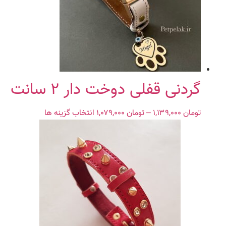
گزینه
ها
ممکن
است
در
صفحه
محصول
گردنی قفلی دوخت دار ۲ سانت
انتخاب
شوند
تومان
۱,۱۳۹,۰۰۰
–
تومان
۱,۰۷۹,۰۰۰
Price
انتخاب گزینه ها
این
range:
محصول
تومان ۱,۰۷۹,۰۰۰
دارای
through
انواع
تومان ۱,۱۳۹,۰۰۰
مختلفی
می
باشد.
گزینه
ها
ممکن