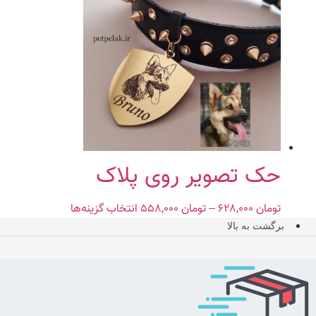
تومان ۵۰۹,۰۰۰
مختلفی
می
باشد.
گزینه
ها
ممکن
است
در
صفحه
محصول
حک تصویر روی پلاک
انتخاب
شوند
تومان
۶۲۸,۰۰۰
–
تومان
۵۵۸,۰۰۰
Price
انتخاب گزینه‌ها
این
range:
محصول
برگشت به بالا
تومان ۵۵۸,۰۰۰
دارای
through
انواع
تومان ۶۲۸,۰۰۰
مختلفی
می
باشد.