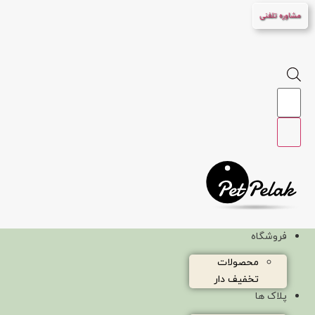
پرش
مشاوره تلفنی
به
محتوا
Products
search
فروشگاه
محصولات
تخفیف دار
پلاک ها