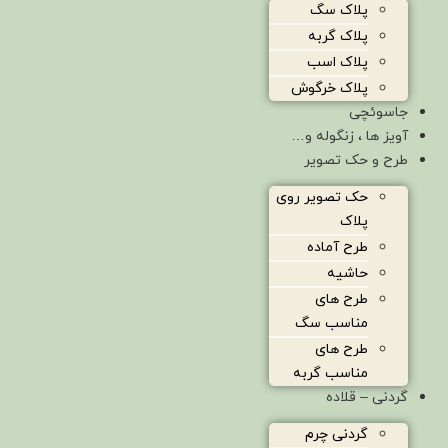
پلاک سگ
پلاک گربه
پلاک اسب
پلاک خرگوش
جاسوئچی
آویز ها ، زنگوله و…
طرح و حک تصویر
حک تصویر روی
پلاک
طرح آماده
حاشیه
طرح های
مناسب سگ
طرح های
مناسب گربه
گردنی – قلاده
گردنی چرم