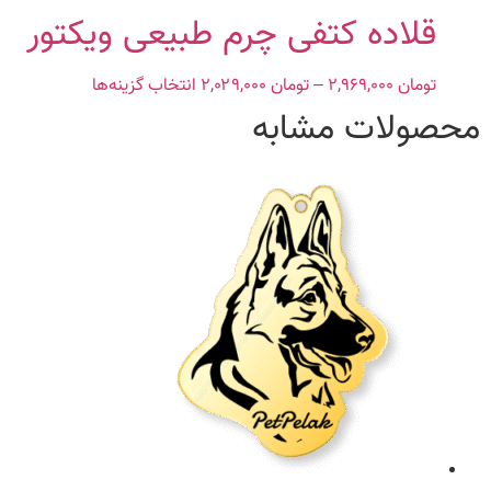
محصول
قلاده کتفی چرم طبیعی ویکتور
انتخاب
شوند
تومان
۲,۹۶۹,۰۰۰
–
تومان
۲,۰۲۹,۰۰۰
Price
انتخاب گزینه‌ها
این
range:
محصول
محصولات مشابه
تومان ۲,۰۲۹,۰۰۰
دارای
through
انواع
تومان ۲,۹۶۹,۰۰۰
مختلفی
می
باشد.
گزینه
ها
ممکن
است
در
صفحه
محصول
انتخاب
شوند