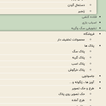
دستمال گردن
زنجیر
قلاده کتفی
اسباب بازی
تشویقی سگ وگربه
فروشگاه
محصولات تخفیف دار
پلاک ها
پلاک سگ
پلاک گربه
پلاک اسب
پلاک خرگوش
جاسوئچی
آویز ها ، زنگوله و…
طرح و حک تصویر
حک تصویر روی پلاک
طرح آماده