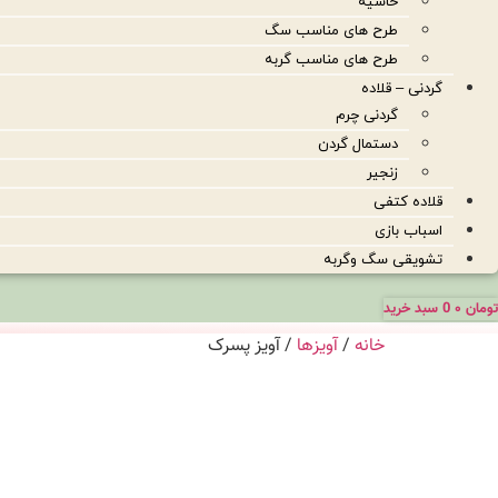
حاشیه
طرح های مناسب سگ
طرح های مناسب گربه
گردنی – قلاده
گردنی چرم
دستمال گردن
زنجیر
قلاده کتفی
اسباب بازی
تشویقی سگ وگربه
تومان
۰
0
سبد خرید
خانه
/
آویزها
/ آویز پسرک