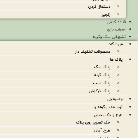
دستمال گردن
زنجیر
قلاده کتفی
اسباب بازی
تشویقی سگ وگربه
فروشگاه
محصولات تخفیف دار
پلاک ها
پلاک سگ
پلاک گربه
پلاک اسب
پلاک خرگوش
جاسوئچی
آویز ها ، زنگوله و…
طرح و حک تصویر
حک تصویر روی پلاک
طرح آماده