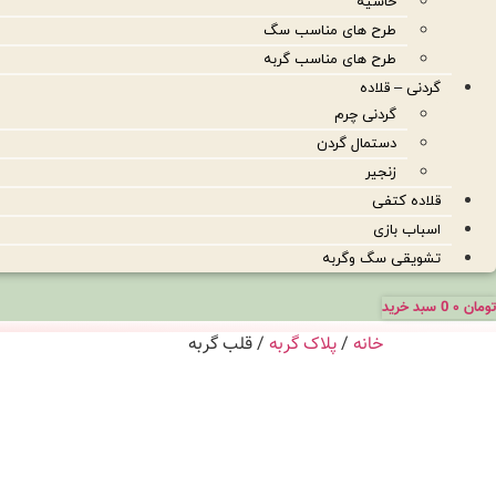
حاشیه
طرح های مناسب سگ
طرح های مناسب گربه
گردنی – قلاده
گردنی چرم
دستمال گردن
زنجیر
قلاده کتفی
اسباب بازی
تشویقی سگ وگربه
تومان
۰
0
سبد خرید
خانه
/
پلاک گربه
/ قلب گربه