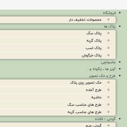
فروشگاه
محصولات تخفیف دار
پلاک ها
پلاک سگ
پلاک گربه
پلاک اسب
پلاک خرگوش
جاسوئچی
آویز ها ، زنگوله و…
طرح و حک تصویر
حک تصویر روی پلاک
طرح آماده
حاشیه
طرح های مناسب سگ
طرح های مناسب گربه
گردنی – قلاده
گردنی چرم