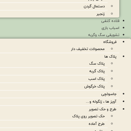
دستمال گردن
زنجیر
قلاده کتفی
اسباب بازی
تشویقی سگ وگربه
فروشگاه
محصولات تخفیف دار
پلاک ها
پلاک سگ
پلاک گربه
پلاک اسب
پلاک خرگوش
جاسوئچی
آویز ها ، زنگوله و…
طرح و حک تصویر
حک تصویر روی پلاک
طرح آماده