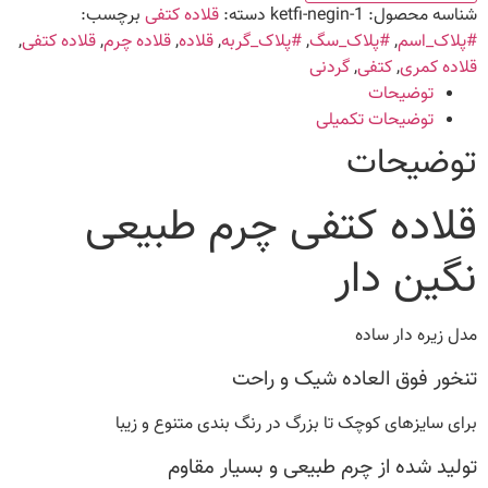
دار
شناسه محصول:
ketfi-negin-1
دسته:
قلاده کتفی
برچسب:
عدد
#پلاک_اسم
,
#پلاک_سگ
,
#پلاک_گربه
,
قلاده
,
قلاده چرم
,
قلاده کتفی
,
قلاده کمری
,
کتفی
,
گردنی
توضیحات
توضیحات تکمیلی
توضیحات
قلاده کتفی چرم طبیعی
نگین دار
مدل زیره دار ساده
تنخور فوق العاده شیک و راحت
برای سایزهای کوچک تا بزرگ در رنگ بندی متنوع و زیبا
تولید شده از چرم طبیعی و بسیار مقاوم