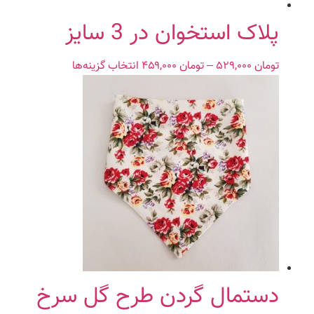
صفحه
محصول
پلاک استخوان در 3 سایز
انتخاب
شوند
تومان
۵۲۹,۰۰۰
–
تومان
۴۵۹,۰۰۰
Price
انتخاب گزینه‌ها
این
range:
محصول
تومان ۴۵۹,۰۰۰
دارای
through
انواع
تومان ۵۲۹,۰۰۰
مختلفی
می
باشد.
گزینه
ها
ممکن
است
در
صفحه
محصول
دستمال گردن طرح گل سرخ
انتخاب