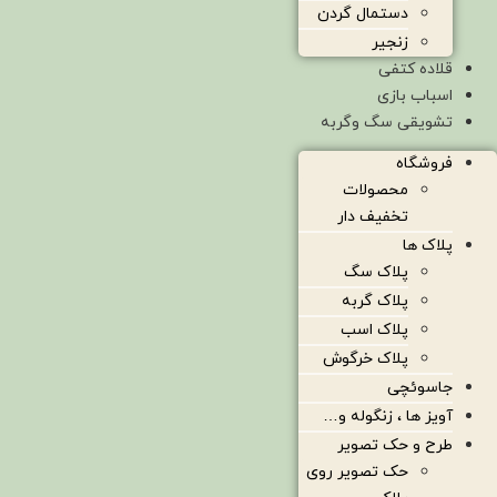
دستمال گردن
زنجیر
قلاده کتفی
اسباب بازی
تشویقی سگ وگربه
فروشگاه
محصولات
تخفیف دار
پلاک ها
پلاک سگ
پلاک گربه
پلاک اسب
پلاک خرگوش
جاسوئچی
آویز ها ، زنگوله و…
طرح و حک تصویر
حک تصویر روی