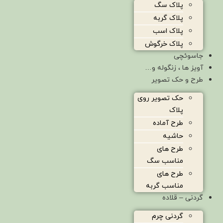
پلاک سگ
پلاک گربه
پلاک اسب
پلاک خرگوش
جاسوئچی
آویز ها ، زنگوله و…
طرح و حک تصویر
حک تصویر روی
پلاک
طرح آماده
حاشیه
طرح های
مناسب سگ
طرح های
مناسب گربه
گردنی – قلاده
گردنی چرم