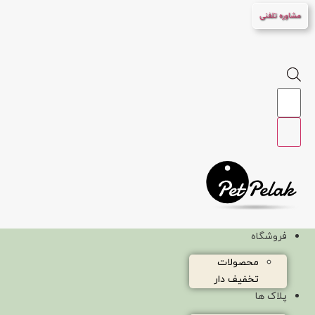
پرش
مشاوره تلفنی
به
محتوا
Products
search
فروشگاه
محصولات
تخفیف دار
پلاک ها