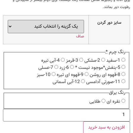
رطوبت دور بمانند.
سایز دور گردن
صاف
رنگ چرم
*
1-سفید
2-مشکی
3-قرمز
4-آبی تیره
5-بنفش*موجود نیست *
6-زرد
7-عسلی
8-قهوه ای روشن
9-قهوه ای تیره
10-سبز
11-صورتی آدامسی
12-آبی آسمانی
رنگ یراق
نقره ای
طلایی
قلاده
کتفی
چرم
طبیعی
افزودن به سبد خرید
نگین