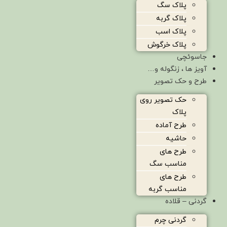
پلاک سگ
پلاک گربه
پلاک اسب
پلاک خرگوش
جاسوئچی
آویز ها ، زنگوله و…
طرح و حک تصویر
حک تصویر روی
پلاک
طرح آماده
حاشیه
طرح های
مناسب سگ
طرح های
مناسب گربه
گردنی – قلاده
گردنی چرم