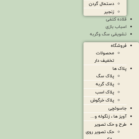
دستمال گردن
زنجیر
قلاده کتفی
اسباب بازی
تشویقی سگ وگربه
فروشگاه
محصولات
تخفیف دار
پلاک ها
پلاک سگ
پلاک گربه
پلاک اسب
پلاک خرگوش
جاسوئچی
آویز ها ، زنگوله و…
طرح و حک تصویر
حک تصویر روی