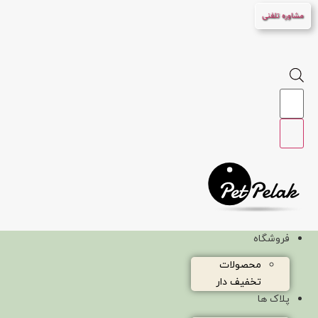
پرش
مشاوره تلفنی
به
محتوا
Products
search
فروشگاه
محصولات
تخفیف دار
پلاک ها