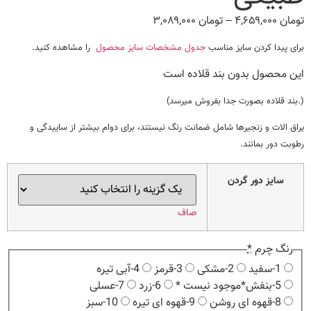
تومان
۴,۶۵۹,۰۰۰
–
تومان
۳,۰۸۹,۰۰۰
Price
range:
برای پیدا کردن سایز مناسب
جدول مشخصات سایز محصول
را مشاهده کنید.
تومان ۳,۰۸۹,۰۰۰
through
این محصول بدون بند قلاده است
تومان ۴,۶۵۹,۰۰۰
(.بند قلاده بصورت جدا بفروش میرسد)
یراق الات و زنجیرها شامل ضمانت رنگ نیستند، برای دوام بیشتر از ساییدگی و
رطوبت دور بمانند.
سایز دور گردن
صاف
رنگ چرم
*
1-سفید
2-مشکی
3-قرمز
4-آبی تیره
5-بنفش*موجود نیست *
6-زرد
7-عسلی
8-قهوه ای روشن
9-قهوه ای تیره
10-سبز