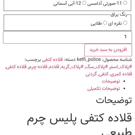
11-صورتی آدامسی
12-آبی آسمانی
رنگ یراق
نقره ای
طلایی
قلاده
کتفی
پلیس
چرم
افزودن به سبد خرید
طبیعی
عدد
شناسه محصول:
ketfi_police
دسته:
قلاده کتفی
برچسب:
#پلاک_اسم
,
#پلاک_سگ
,
#پلاک_گربه
,
قلاده
,
قلاده چرم
,
قلاده کتفی
,
قلاده کمری
,
کتفی
,
گردنی
توضیحات
توضیحات تکمیلی
توضیحات
قلاده کتفی پلیس چرم
طبیعی