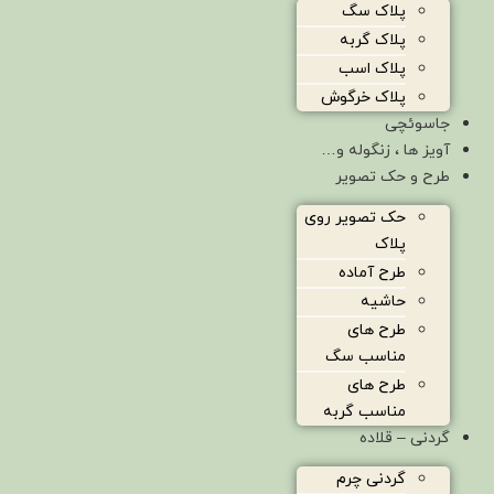
پلاک سگ
پلاک گربه
پلاک اسب
پلاک خرگوش
جاسوئچی
آویز ها ، زنگوله و…
طرح و حک تصویر
حک تصویر روی
پلاک
طرح آماده
حاشیه
طرح های
مناسب سگ
طرح های
مناسب گربه
گردنی – قلاده
گردنی چرم