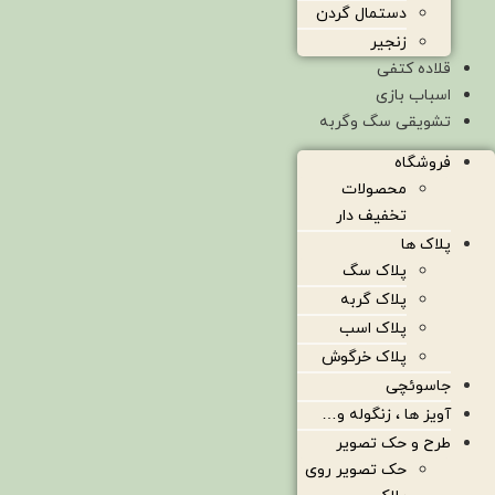
دستمال گردن
زنجیر
قلاده کتفی
اسباب بازی
تشویقی سگ وگربه
فروشگاه
محصولات
تخفیف دار
پلاک ها
پلاک سگ
پلاک گربه
پلاک اسب
پلاک خرگوش
جاسوئچی
آویز ها ، زنگوله و…
طرح و حک تصویر
حک تصویر روی