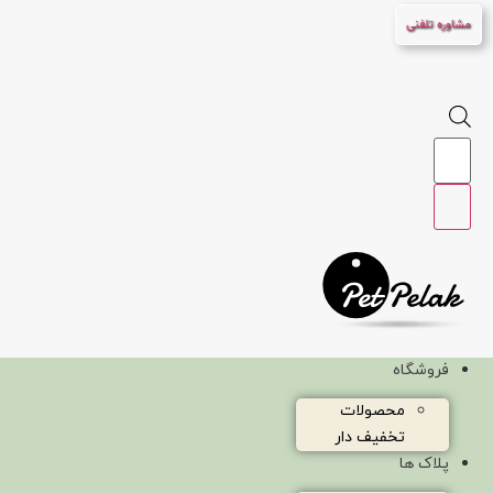
پرش
مشاوره تلفنی
به
محتوا
Products
search
فروشگاه
محصولات
تخفیف دار
پلاک ها