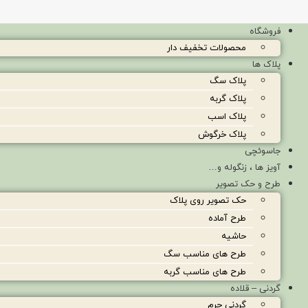
فروشگاه
محصولات تخفیف دار
پلاک ها
پلاک سگ
پلاک گربه
پلاک اسب
پلاک خرگوش
جاسوئچی
آویز ها ، زنگوله و…
طرح و حک تصویر
حک تصویر روی پلاک
طرح آماده
حاشیه
طرح های مناسب سگ
طرح های مناسب گربه
گردنی – قلاده
گردنی چرم