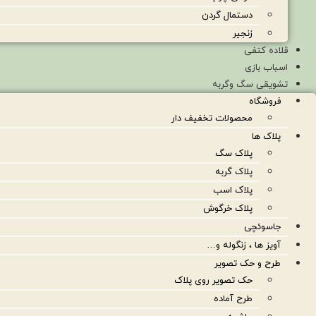
دستمال گردن
زنجیر
قلاده کتفی
اسباب بازی
تشویقی سگ وگربه
فروشگاه
محصولات تخفیف دار
پلاک ها
پلاک سگ
پلاک گربه
پلاک اسب
پلاک خرگوش
جاسوئچی
آویز ها ، زنگوله و…
طرح و حک تصویر
حک تصویر روی پلاک
طرح آماده