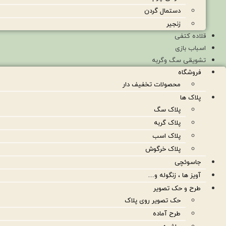
دستمال گردن
زنجیر
قلاده کتفی
اسباب بازی
تشویقی سگ وگربه
فروشگاه
محصولات تخفیف دار
پلاک ها
پلاک سگ
پلاک گربه
پلاک اسب
پلاک خرگوش
جاسوئچی
آویز ها ، زنگوله و…
طرح و حک تصویر
حک تصویر روی پلاک
طرح آماده