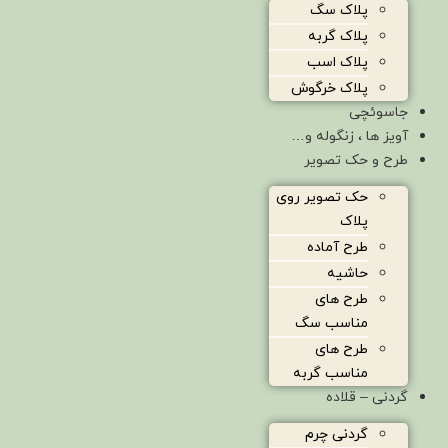
پلاک سگ
پلاک گربه
پلاک اسب
پلاک خرگوش
جاسوئچی
آویز ها ، زنگوله و…
طرح و حک تصویر
حک تصویر روی
پلاک
طرح آماده
حاشیه
طرح های
مناسب سگ
طرح های
مناسب گربه
گردنی – قلاده
گردنی چرم