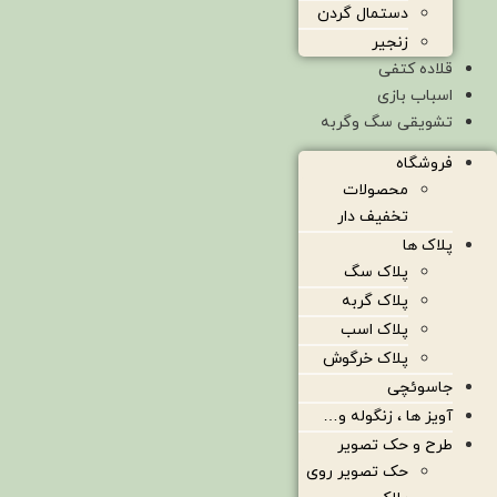
دستمال گردن
زنجیر
قلاده کتفی
اسباب بازی
تشویقی سگ وگربه
فروشگاه
محصولات
تخفیف دار
پلاک ها
پلاک سگ
پلاک گربه
پلاک اسب
پلاک خرگوش
جاسوئچی
آویز ها ، زنگوله و…
طرح و حک تصویر
حک تصویر روی