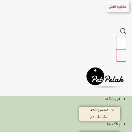
پرش
مشاوره تلفنی
به
محتوا
Products
search
فروشگاه
محصولات
تخفیف دار
پلاک ها