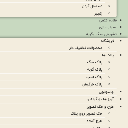
دستمال گردن
زنجیر
قلاده کتفی
اسباب بازی
تشویقی سگ وگربه
فروشگاه
محصولات تخفیف دار
پلاک ها
پلاک سگ
پلاک گربه
پلاک اسب
پلاک خرگوش
جاسوئچی
آویز ها ، زنگوله و…
طرح و حک تصویر
حک تصویر روی پلاک
طرح آماده