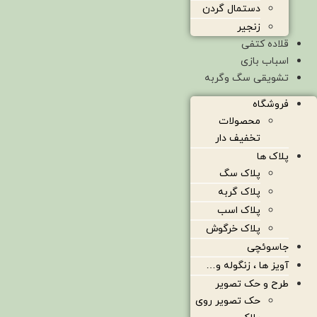
دستمال گردن
زنجیر
قلاده کتفی
اسباب بازی
تشویقی سگ وگربه
فروشگاه
محصولات
تخفیف دار
پلاک ها
پلاک سگ
پلاک گربه
پلاک اسب
پلاک خرگوش
جاسوئچی
آویز ها ، زنگوله و…
طرح و حک تصویر
حک تصویر روی