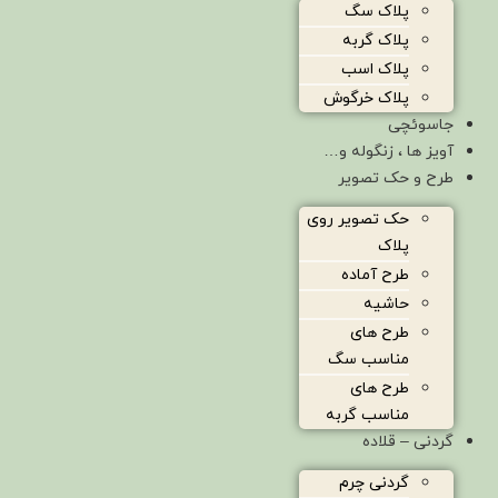
پلاک سگ
پلاک گربه
پلاک اسب
پلاک خرگوش
جاسوئچی
آویز ها ، زنگوله و…
طرح و حک تصویر
حک تصویر روی
پلاک
طرح آماده
حاشیه
طرح های
مناسب سگ
طرح های
مناسب گربه
گردنی – قلاده
گردنی چرم