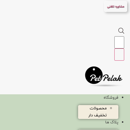
پرش
مشاوره تلفنی
به
محتوا
Products
search
فروشگاه
محصولات
تخفیف دار
پلاک ها