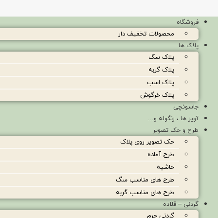
فروشگاه
محصولات تخفیف دار
پلاک ها
پلاک سگ
پلاک گربه
پلاک اسب
پلاک خرگوش
جاسوئچی
آویز ها ، زنگوله و…
طرح و حک تصویر
حک تصویر روی پلاک
طرح آماده
حاشیه
طرح های مناسب سگ
طرح های مناسب گربه
گردنی – قلاده
گردنی چرم