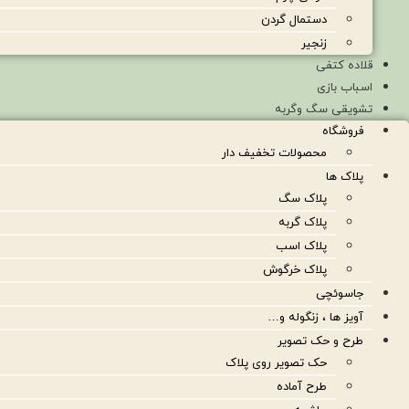
دستمال گردن
زنجیر
قلاده کتفی
اسباب بازی
تشویقی سگ وگربه
فروشگاه
محصولات تخفیف دار
پلاک ها
پلاک سگ
پلاک گربه
پلاک اسب
پلاک خرگوش
جاسوئچی
آویز ها ، زنگوله و…
طرح و حک تصویر
حک تصویر روی پلاک
طرح آماده