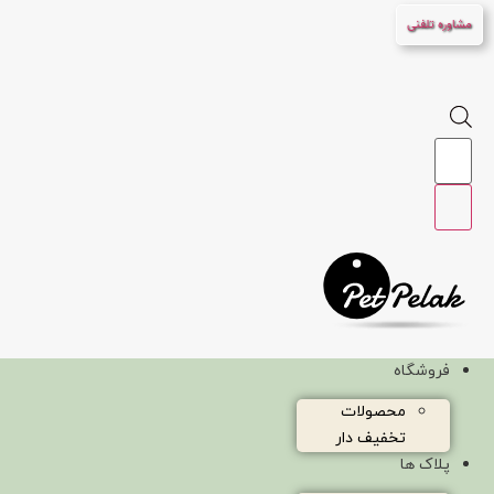
پرش
مشاوره تلفنی
به
محتوا
Products
search
فروشگاه
محصولات
تخفیف دار
پلاک ها