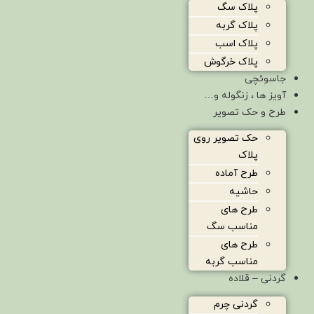
پلاک سگ
پلاک گربه
پلاک اسب
پلاک خرگوش
جاسوئچی
آویز ها ، زنگوله و…
طرح و حک تصویر
حک تصویر روی
پلاک
طرح آماده
حاشیه
طرح های
مناسب سگ
طرح های
مناسب گربه
گردنی – قلاده
گردنی چرم