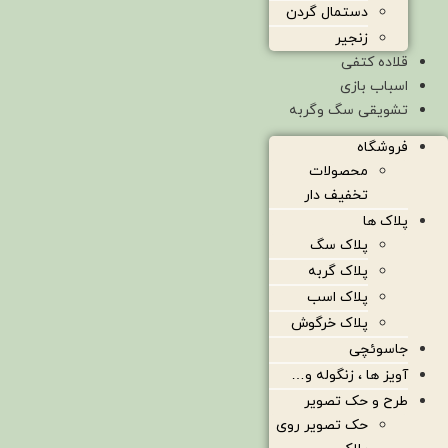
دستمال گردن
زنجیر
قلاده کتفی
اسباب بازی
تشویقی سگ وگربه
فروشگاه
محصولات
تخفیف دار
پلاک ها
پلاک سگ
پلاک گربه
پلاک اسب
پلاک خرگوش
جاسوئچی
آویز ها ، زنگوله و…
طرح و حک تصویر
حک تصویر روی