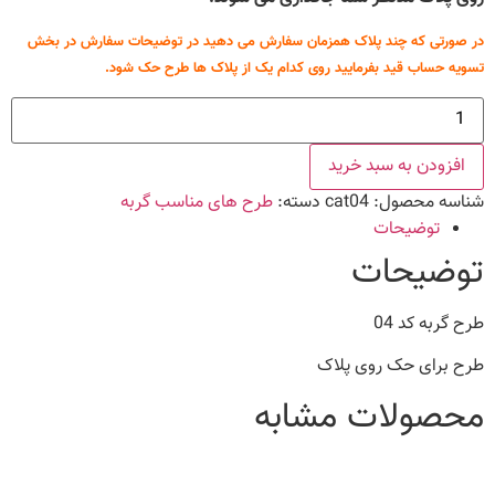
در صورتی که چند پلاک همزمان سفارش می دهید در توضیحات سفارش در بخش
تسویه حساب قید بفرمایید روی کدام یک از پلاک ها طرح حک شود.
طرح
گربه
کد
04
افزودن به سبد خرید
عدد
شناسه محصول:
cat04
دسته:
طرح های مناسب گربه
توضیحات
توضیحات
طرح گربه کد 04
طرح برای حک روی پلاک
محصولات مشابه