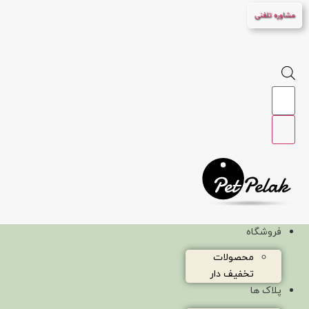
پرش
مشاوره تلفنی
به
محتوا
Products
search
فروشگاه
محصولات
تخفیف دار
پلاک ها