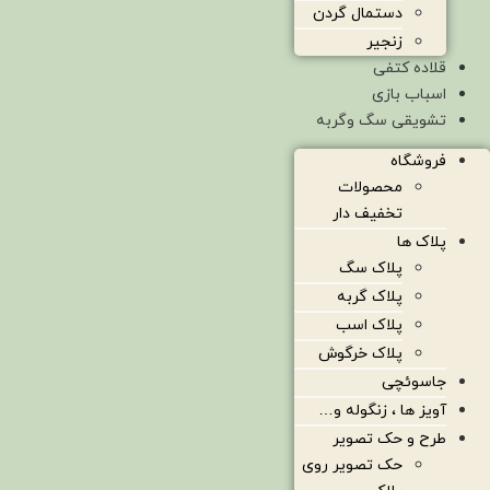
دستمال گردن
زنجیر
قلاده کتفی
اسباب بازی
تشویقی سگ وگربه
فروشگاه
محصولات
تخفیف دار
پلاک ها
پلاک سگ
پلاک گربه
پلاک اسب
پلاک خرگوش
جاسوئچی
آویز ها ، زنگوله و…
طرح و حک تصویر
حک تصویر روی