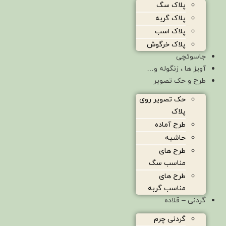
پلاک سگ
پلاک گربه
پلاک اسب
پلاک خرگوش
جاسوئچی
آویز ها ، زنگوله و…
طرح و حک تصویر
حک تصویر روی
پلاک
طرح آماده
حاشیه
طرح های
مناسب سگ
طرح های
مناسب گربه
گردنی – قلاده
گردنی چرم