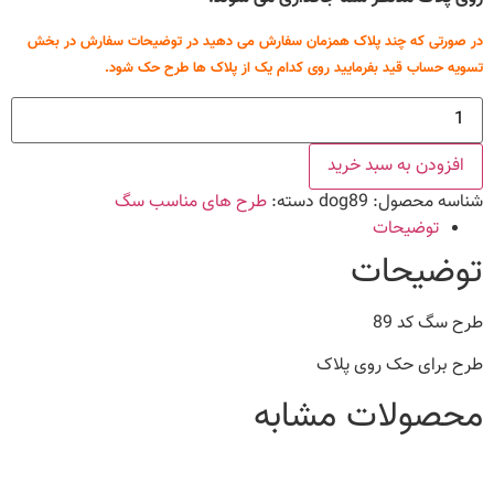
در صورتی که چند پلاک همزمان سفارش می دهید در توضیحات سفارش در بخش
تسویه حساب قید بفرمایید روی کدام یک از پلاک ها طرح حک شود.
طرح
سگ
کد
89
افزودن به سبد خرید
عدد
شناسه محصول:
dog89
دسته:
طرح های مناسب سگ
توضیحات
توضیحات
طرح سگ کد 89
طرح برای حک روی پلاک
محصولات مشابه