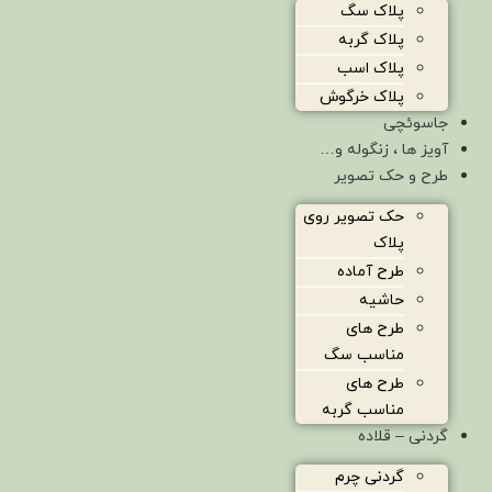
پلاک سگ
پلاک گربه
پلاک اسب
پلاک خرگوش
جاسوئچی
آویز ها ، زنگوله و…
طرح و حک تصویر
حک تصویر روی
پلاک
طرح آماده
حاشیه
طرح های
مناسب سگ
طرح های
مناسب گربه
گردنی – قلاده
گردنی چرم