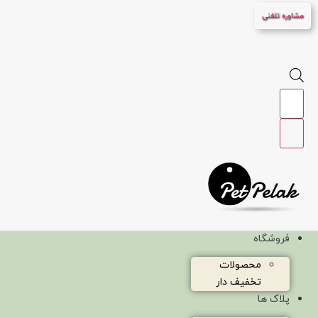
پرش
مشاوره تلفنی
به
محتوا
Products
search
فروشگاه
محصولات
تخفیف دار
پلاک ها