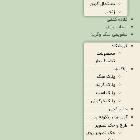
دستمال گردن
زنجیر
قلاده کتفی
اسباب بازی
تشویقی سگ وگربه
فروشگاه
محصولات
تخفیف دار
پلاک ها
پلاک سگ
پلاک گربه
پلاک اسب
پلاک خرگوش
جاسوئچی
آویز ها ، زنگوله و…
طرح و حک تصویر
حک تصویر روی