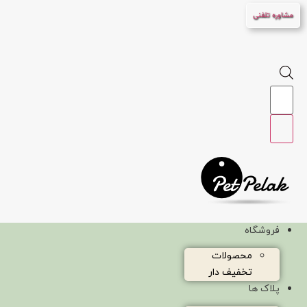
پرش
مشاوره تلفنی
به
محتوا
Products
search
فروشگاه
محصولات
تخفیف دار
پلاک ها