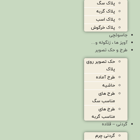
پلاک سگ
پلاک گربه
پلاک اسب
پلاک خرگوش
جاسوئچی
آویز ها ، زنگوله و…
طرح و حک تصویر
حک تصویر روی
پلاک
طرح آماده
حاشیه
طرح های
مناسب سگ
طرح های
مناسب گربه
گردنی – قلاده
گردنی چرم