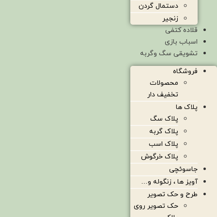
دستمال گردن
زنجیر
قلاده کتفی
اسباب بازی
تشویقی سگ وگربه
فروشگاه
محصولات
تخفیف دار
پلاک ها
پلاک سگ
پلاک گربه
پلاک اسب
پلاک خرگوش
جاسوئچی
آویز ها ، زنگوله و…
طرح و حک تصویر
حک تصویر روی