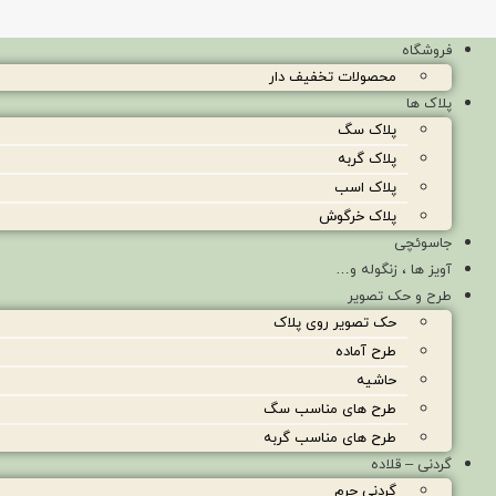
فروشگاه
محصولات تخفیف دار
پلاک ها
پلاک سگ
پلاک گربه
پلاک اسب
پلاک خرگوش
جاسوئچی
آویز ها ، زنگوله و…
طرح و حک تصویر
حک تصویر روی پلاک
طرح آماده
حاشیه
طرح های مناسب سگ
طرح های مناسب گربه
گردنی – قلاده
گردنی چرم