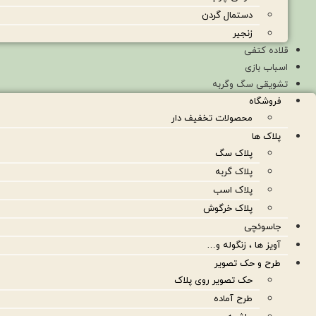
دستمال گردن
زنجیر
قلاده کتفی
اسباب بازی
تشویقی سگ وگربه
فروشگاه
محصولات تخفیف دار
پلاک ها
پلاک سگ
پلاک گربه
پلاک اسب
پلاک خرگوش
جاسوئچی
آویز ها ، زنگوله و…
طرح و حک تصویر
حک تصویر روی پلاک
طرح آماده