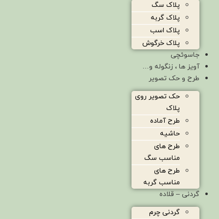
پلاک سگ
پلاک گربه
پلاک اسب
پلاک خرگوش
جاسوئچی
آویز ها ، زنگوله و…
طرح و حک تصویر
حک تصویر روی
پلاک
طرح آماده
حاشیه
طرح های
مناسب سگ
طرح های
مناسب گربه
گردنی – قلاده
گردنی چرم