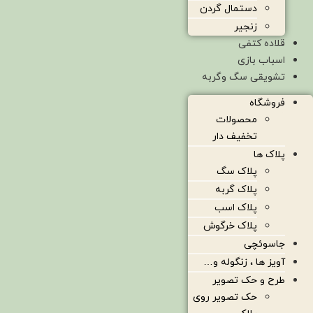
دستمال گردن
زنجیر
قلاده کتفی
اسباب بازی
تشویقی سگ وگربه
فروشگاه
محصولات
تخفیف دار
پلاک ها
پلاک سگ
پلاک گربه
پلاک اسب
پلاک خرگوش
جاسوئچی
آویز ها ، زنگوله و…
طرح و حک تصویر
حک تصویر روی