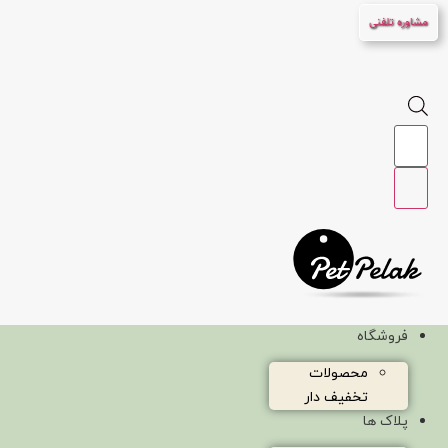
پرش
مشاوره تلفنی
به
محتوا
Products
search
فروشگاه
محصولات
تخفیف دار
پلاک ها