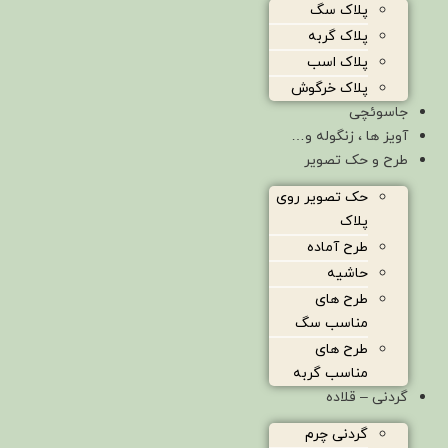
پلاک سگ
پلاک گربه
پلاک اسب
پلاک خرگوش
جاسوئچی
آویز ها ، زنگوله و…
طرح و حک تصویر
حک تصویر روی
پلاک
طرح آماده
حاشیه
طرح های
مناسب سگ
طرح های
مناسب گربه
گردنی – قلاده
گردنی چرم