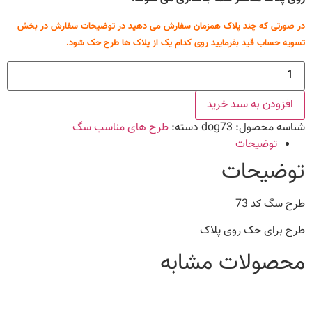
در صورتی که چند پلاک همزمان سفارش می دهید در توضیحات سفارش در بخش
تسویه حساب قید بفرمایید روی کدام یک از پلاک ها طرح حک شود.
طرح
سگ
کد
73
افزودن به سبد خرید
عدد
شناسه محصول:
dog73
دسته:
طرح های مناسب سگ
توضیحات
توضیحات
طرح سگ کد 73
طرح برای حک روی پلاک
محصولات مشابه