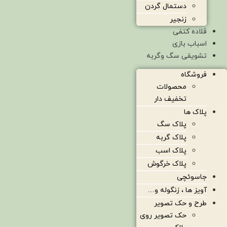
دستمال گردن
زنجیر
قلاده کتفی
اسباب بازی
تشویقی سگ وگربه
فروشگاه
محصولات
تخفیف دار
پلاک ها
پلاک سگ
پلاک گربه
پلاک اسب
پلاک خرگوش
جاسوئچی
آویز ها ، زنگوله و…
طرح و حک تصویر
حک تصویر روی