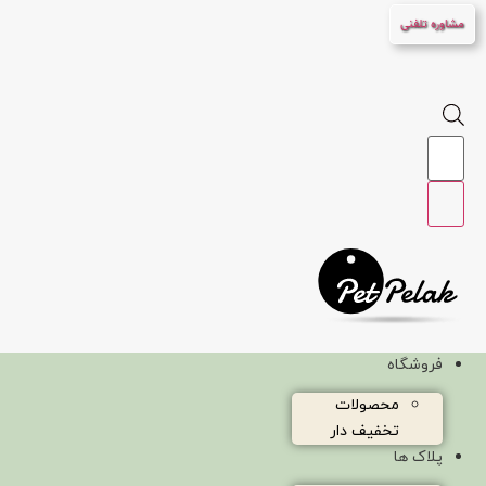
پرش
مشاوره تلفنی
به
محتوا
Products
search
فروشگاه
محصولات
تخفیف دار
پلاک ها