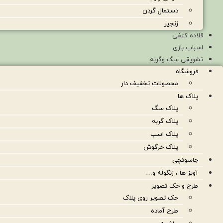
دستمال گردن
زنجیر
قلاده کتفی
اسباب بازی
تشویقی سگ وگربه
فروشگاه
محصولات تخفیف دار
پلاک ها
پلاک سگ
پلاک گربه
پلاک اسب
پلاک خرگوش
جاسوئچی
آویز ها ، زنگوله و…
طرح و حک تصویر
حک تصویر روی پلاک
طرح آماده