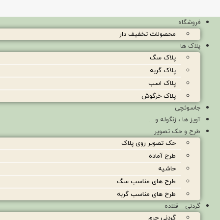
فروشگاه
محصولات تخفیف دار
پلاک ها
پلاک سگ
پلاک گربه
پلاک اسب
پلاک خرگوش
جاسوئچی
آویز ها ، زنگوله و…
طرح و حک تصویر
حک تصویر روی پلاک
طرح آماده
حاشیه
طرح های مناسب سگ
طرح های مناسب گربه
گردنی – قلاده
گردنی چرم