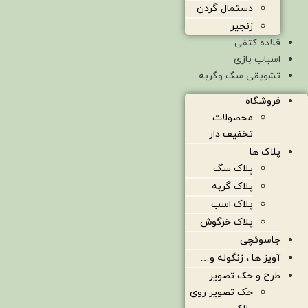
دستمال گردن
زنجیر
قلاده کتفی
اسباب بازی
تشویقی سگ وگربه
فروشگاه
محصولات
تخفیف دار
پلاک ها
پلاک سگ
پلاک گربه
پلاک اسب
پلاک خرگوش
جاسوئچی
آویز ها ، زنگوله و…
طرح و حک تصویر
حک تصویر روی