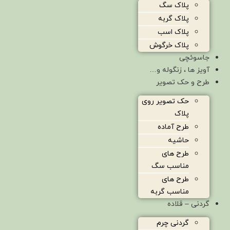
پلاک سگ
پلاک گربه
پلاک اسب
پلاک خرگوش
جاسوئچی
آویز ها ، زنگوله و…
طرح و حک تصویر
حک تصویر روی
پلاک
طرح آماده
حاشیه
طرح های
مناسب سگ
طرح های
مناسب گربه
گردنی – قلاده
گردنی چرم