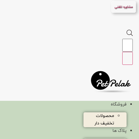
پرش
مشاوره تلفنی
به
محتوا
Products
search
فروشگاه
محصولات
تخفیف دار
پلاک ها