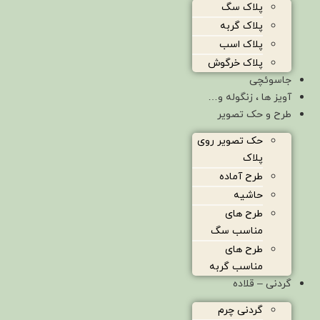
پلاک سگ
پلاک گربه
پلاک اسب
پلاک خرگوش
جاسوئچی
آویز ها ، زنگوله و…
طرح و حک تصویر
حک تصویر روی
پلاک
طرح آماده
حاشیه
طرح های
مناسب سگ
طرح های
مناسب گربه
گردنی – قلاده
گردنی چرم