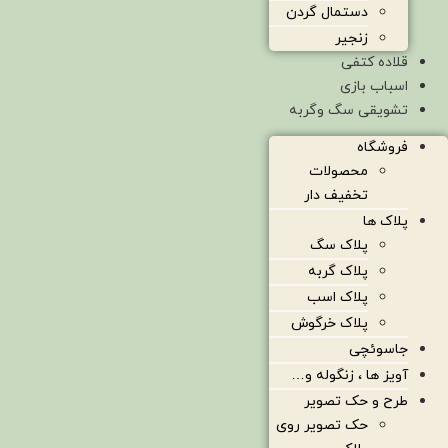
دستمال گردن
زنجیر
قلاده کتفی
اسباب بازی
تشویقی سگ وگربه
فروشگاه
محصولات
تخفیف دار
پلاک ها
پلاک سگ
پلاک گربه
پلاک اسب
پلاک خرگوش
جاسوئچی
آویز ها ، زنگوله و…
طرح و حک تصویر
حک تصویر روی