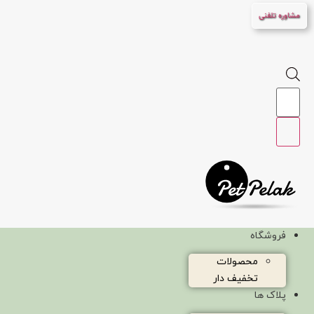
پرش
مشاوره تلفنی
به
محتوا
Products
search
فروشگاه
محصولات
تخفیف دار
پلاک ها