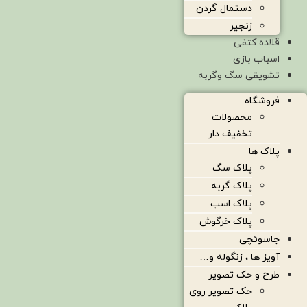
دستمال گردن
زنجیر
قلاده کتفی
اسباب بازی
تشویقی سگ وگربه
فروشگاه
محصولات
تخفیف دار
پلاک ها
پلاک سگ
پلاک گربه
پلاک اسب
پلاک خرگوش
جاسوئچی
آویز ها ، زنگوله و…
طرح و حک تصویر
حک تصویر روی