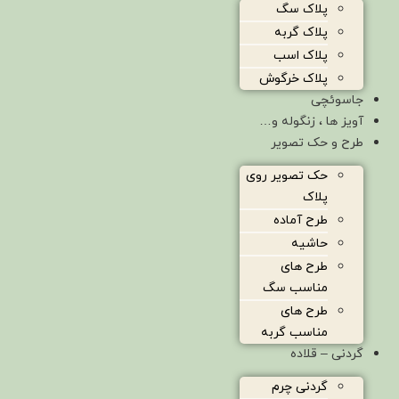
پلاک سگ
پلاک گربه
پلاک اسب
پلاک خرگوش
جاسوئچی
آویز ها ، زنگوله و…
طرح و حک تصویر
حک تصویر روی
پلاک
طرح آماده
حاشیه
طرح های
مناسب سگ
طرح های
مناسب گربه
گردنی – قلاده
گردنی چرم