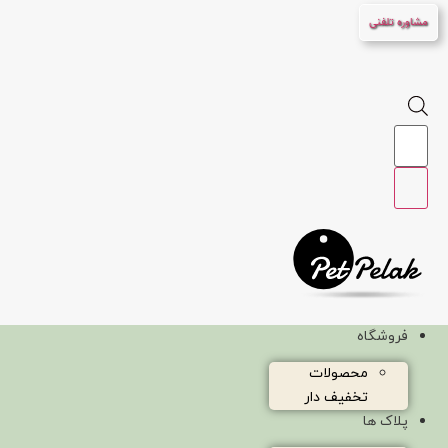
پرش
مشاوره تلفنی
به
محتوا
Products
search
فروشگاه
محصولات
تخفیف دار
پلاک ها