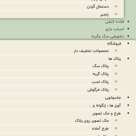
دستمال گردن
زنجیر
قلاده کتفی
اسباب بازی
تشویقی سگ وگربه
فروشگاه
محصولات تخفیف دار
پلاک ها
پلاک سگ
پلاک گربه
پلاک اسب
پلاک خرگوش
جاسوئچی
آویز ها ، زنگوله و…
طرح و حک تصویر
حک تصویر روی پلاک
طرح آماده