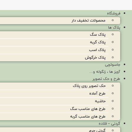
فروشگاه
محصولات تخفیف دار
پلاک ها
پلاک سگ
پلاک گربه
پلاک اسب
پلاک خرگوش
جاسوئچی
آویز ها ، زنگوله و…
طرح و حک تصویر
حک تصویر روی پلاک
طرح آماده
حاشیه
طرح های مناسب سگ
طرح های مناسب گربه
گردنی – قلاده
گردنی چرم