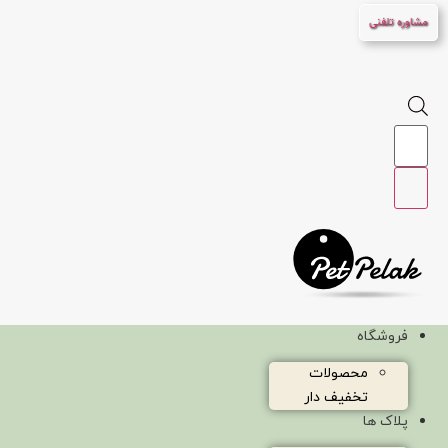
پرش
مشاوره تلفنی
به
محتوا
Products
search
فروشگاه
محصولات
تخفیف دار
پلاک ها