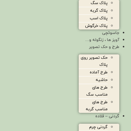
پلاک سگ
پلاک گربه
پلاک اسب
پلاک خرگوش
جاسوئچی
آویز ها ، زنگوله و…
طرح و حک تصویر
حک تصویر روی
پلاک
طرح آماده
حاشیه
طرح های
مناسب سگ
طرح های
مناسب گربه
گردنی – قلاده
گردنی چرم