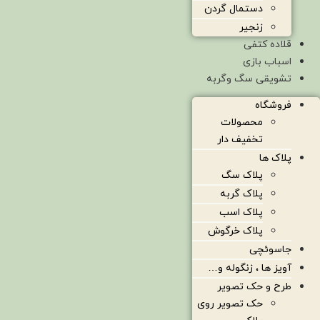
دستمال گردن
زنجیر
قلاده کتفی
اسباب بازی
تشویقی سگ وگربه
فروشگاه
محصولات
تخفیف دار
پلاک ها
پلاک سگ
پلاک گربه
پلاک اسب
پلاک خرگوش
جاسوئچی
آویز ها ، زنگوله و…
طرح و حک تصویر
حک تصویر روی