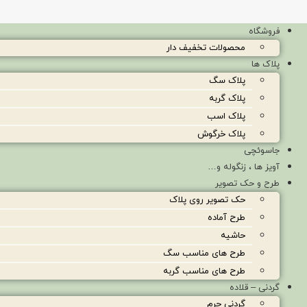
فروشگاه
محصولات تخفیف دار
پلاک ها
پلاک سگ
پلاک گربه
پلاک اسب
پلاک خرگوش
جاسوئچی
آویز ها ، زنگوله و…
طرح و حک تصویر
حک تصویر روی پلاک
طرح آماده
حاشیه
طرح های مناسب سگ
طرح های مناسب گربه
گردنی – قلاده
گردنی چرم