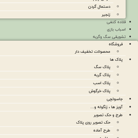
دستمال گردن
زنجیر
قلاده کتفی
اسباب بازی
تشویقی سگ وگربه
فروشگاه
محصولات تخفیف دار
پلاک ها
پلاک سگ
پلاک گربه
پلاک اسب
پلاک خرگوش
جاسوئچی
آویز ها ، زنگوله و…
طرح و حک تصویر
حک تصویر روی پلاک
طرح آماده