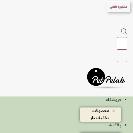
پرش
مشاوره تلفنی
به
محتوا
Products
search
فروشگاه
محصولات
تخفیف دار
پلاک ها