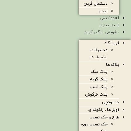
دستمال گردن
زنجیر
قلاده کتفی
اسباب بازی
تشویقی سگ وگربه
فروشگاه
محصولات
تخفیف دار
پلاک ها
پلاک سگ
پلاک گربه
پلاک اسب
پلاک خرگوش
جاسوئچی
آویز ها ، زنگوله و…
طرح و حک تصویر
حک تصویر روی