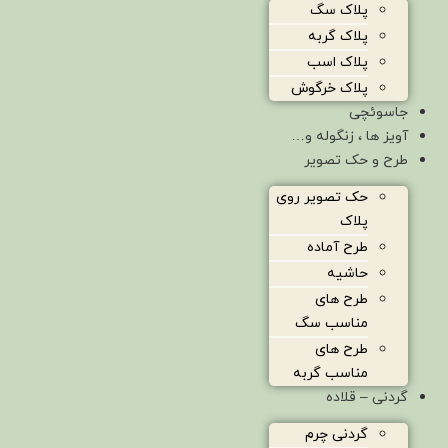
پلاک سگ
پلاک گربه
پلاک اسب
پلاک خرگوش
جاسوئچی
آویز ها ، زنگوله و…
طرح و حک تصویر
حک تصویر روی
پلاک
طرح آماده
حاشیه
طرح های
مناسب سگ
طرح های
مناسب گربه
گردنی – قلاده
گردنی چرم