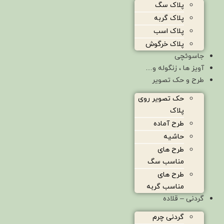
پلاک سگ
پلاک گربه
پلاک اسب
پلاک خرگوش
جاسوئچی
آویز ها ، زنگوله و…
طرح و حک تصویر
حک تصویر روی
پلاک
طرح آماده
حاشیه
طرح های
مناسب سگ
طرح های
مناسب گربه
گردنی – قلاده
گردنی چرم