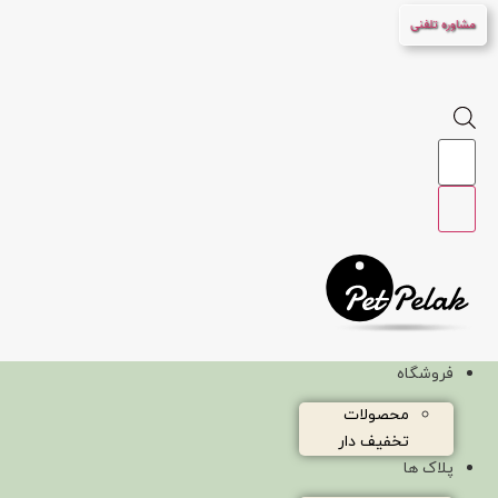
پرش
مشاوره تلفنی
به
محتوا
Products
search
فروشگاه
محصولات
تخفیف دار
پلاک ها