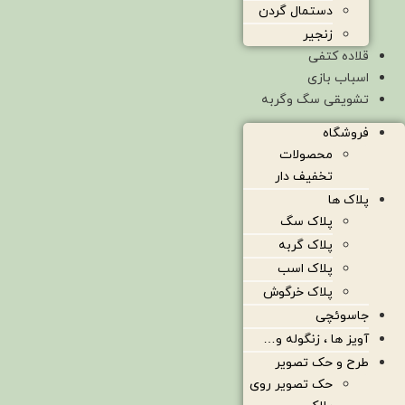
دستمال گردن
زنجیر
قلاده کتفی
اسباب بازی
تشویقی سگ وگربه
فروشگاه
محصولات
تخفیف دار
پلاک ها
پلاک سگ
پلاک گربه
پلاک اسب
پلاک خرگوش
جاسوئچی
آویز ها ، زنگوله و…
طرح و حک تصویر
حک تصویر روی