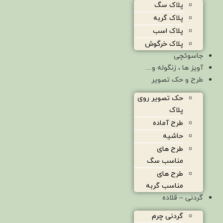
پلاک سگ
پلاک گربه
پلاک اسب
پلاک خرگوش
جاسوئچی
آویز ها ، زنگوله و…
طرح و حک تصویر
حک تصویر روی
پلاک
طرح آماده
حاشیه
طرح های
مناسب سگ
طرح های
مناسب گربه
گردنی – قلاده
گردنی چرم