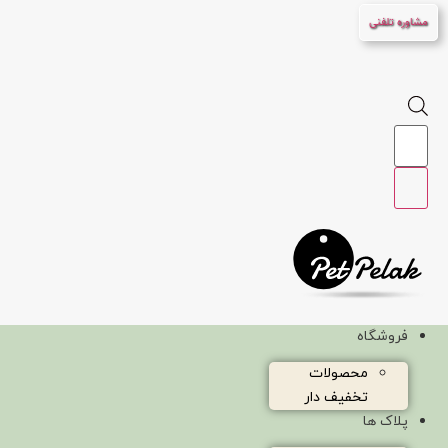
پرش
مشاوره تلفنی
به
محتوا
Products
search
فروشگاه
محصولات
تخفیف دار
پلاک ها