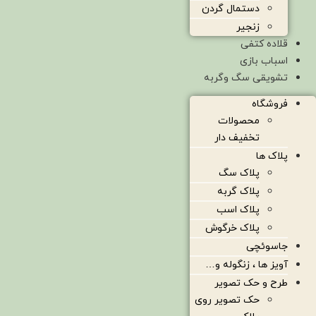
دستمال گردن
زنجیر
قلاده کتفی
اسباب بازی
تشویقی سگ وگربه
فروشگاه
محصولات
تخفیف دار
پلاک ها
پلاک سگ
پلاک گربه
پلاک اسب
پلاک خرگوش
جاسوئچی
آویز ها ، زنگوله و…
طرح و حک تصویر
حک تصویر روی