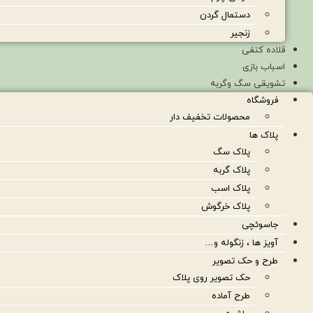
دستمال گردن
زنجیر
قلاده کتفی
اسباب بازی
تشویقی سگ وگربه
فروشگاه
محصولات تخفیف دار
پلاک ها
پلاک سگ
پلاک گربه
پلاک اسب
پلاک خرگوش
جاسوئچی
آویز ها ، زنگوله و…
طرح و حک تصویر
حک تصویر روی پلاک
طرح آماده