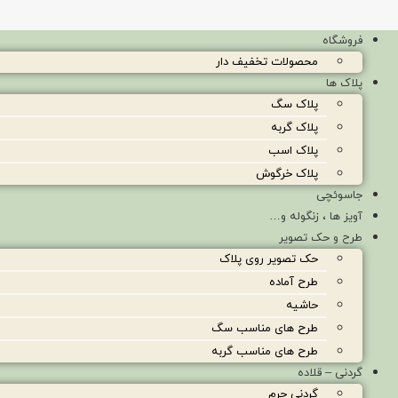
فروشگاه
محصولات تخفیف دار
پلاک ها
پلاک سگ
پلاک گربه
پلاک اسب
پلاک خرگوش
جاسوئچی
آویز ها ، زنگوله و…
طرح و حک تصویر
حک تصویر روی پلاک
طرح آماده
حاشیه
طرح های مناسب سگ
طرح های مناسب گربه
گردنی – قلاده
گردنی چرم