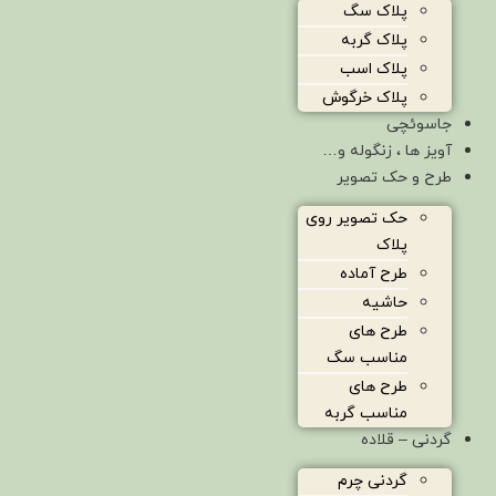
پلاک سگ
پلاک گربه
پلاک اسب
پلاک خرگوش
جاسوئچی
آویز ها ، زنگوله و…
طرح و حک تصویر
حک تصویر روی
پلاک
طرح آماده
حاشیه
طرح های
مناسب سگ
طرح های
مناسب گربه
گردنی – قلاده
گردنی چرم