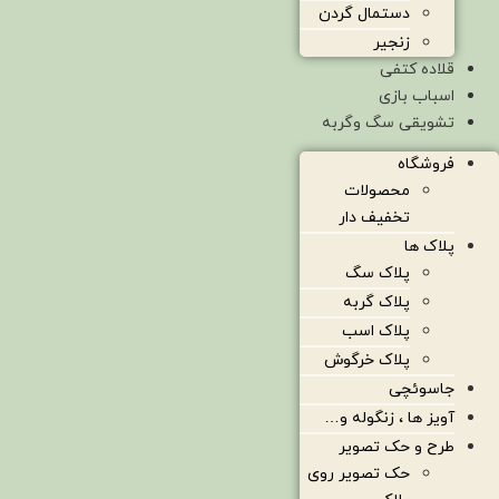
دستمال گردن
زنجیر
قلاده کتفی
اسباب بازی
تشویقی سگ وگربه
فروشگاه
محصولات
تخفیف دار
پلاک ها
پلاک سگ
پلاک گربه
پلاک اسب
پلاک خرگوش
جاسوئچی
آویز ها ، زنگوله و…
طرح و حک تصویر
حک تصویر روی