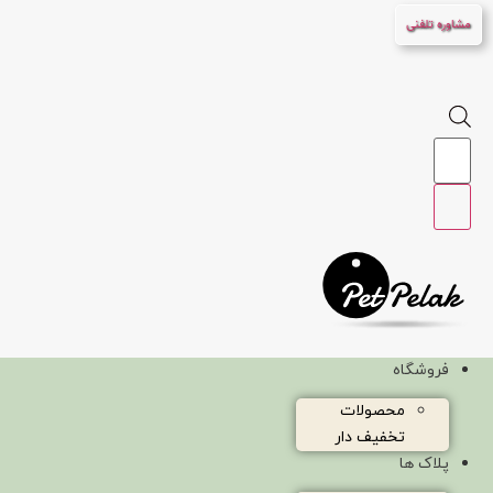
پرش
مشاوره تلفنی
به
محتوا
Products
search
فروشگاه
محصولات
تخفیف دار
پلاک ها