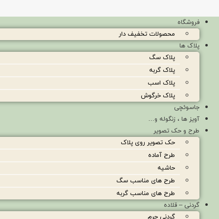
فروشگاه
محصولات تخفیف دار
پلاک ها
پلاک سگ
پلاک گربه
پلاک اسب
پلاک خرگوش
جاسوئچی
آویز ها ، زنگوله و…
طرح و حک تصویر
حک تصویر روی پلاک
طرح آماده
حاشیه
طرح های مناسب سگ
طرح های مناسب گربه
گردنی – قلاده
گردنی چرم