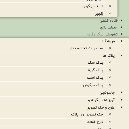
دستمال گردن
زنجیر
قلاده کتفی
اسباب بازی
تشویقی سگ وگربه
فروشگاه
محصولات تخفیف دار
پلاک ها
پلاک سگ
پلاک گربه
پلاک اسب
پلاک خرگوش
جاسوئچی
آویز ها ، زنگوله و…
طرح و حک تصویر
حک تصویر روی پلاک
طرح آماده