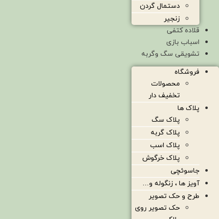
دستمال گردن
زنجیر
قلاده کتفی
اسباب بازی
تشویقی سگ وگربه
فروشگاه
محصولات
تخفیف دار
پلاک ها
پلاک سگ
پلاک گربه
پلاک اسب
پلاک خرگوش
جاسوئچی
آویز ها ، زنگوله و…
طرح و حک تصویر
حک تصویر روی