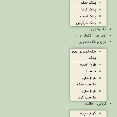
پلاک سگ
پلاک گربه
پلاک اسب
پلاک خرگوش
جاسوئچی
آویز ها ، زنگوله و…
طرح و حک تصویر
حک تصویر روی
پلاک
طرح آماده
حاشیه
طرح های
مناسب سگ
طرح های
مناسب گربه
گردنی – قلاده
گردنی چرم