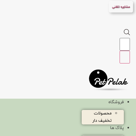
پرش
مشاوره تلفنی
به
محتوا
Products
search
فروشگاه
محصولات
تخفیف دار
پلاک ها